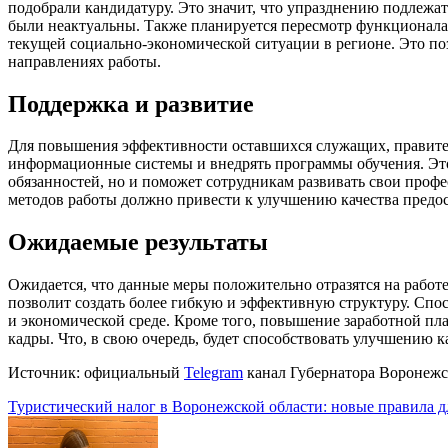
подобрали кандидатуру. Это значит, что упразднению подлежа
были неактуальны. Также планируется пересмотр функционала 
текущей социально-экономической ситуации в регионе. Это по
направлениях работы.
Поддержка и развитие
Для повышения эффективности оставшихся служащих, правител
информационные системы и внедрять программы обучения. Эт
обязанностей, но и поможет сотрудникам развивать свои про
методов работы должно привести к улучшению качества предо
Ожидаемые результаты
Ожидается, что данные меры положительно отразятся на работ
позволит создать более гибкую и эффективную структуру. Спо
и экономической среде. Кроме того, повышение заработной п
кадры. Что, в свою очередь, будет способствовать улучшению 
Источник: официальный
Telegram
канал Губернатора Воронежс
Навигация
Туристический налог в Воронежской области: новые правила д
по