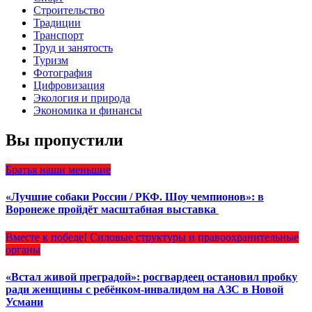
Строительство
Традиции
Транспорт
Труд и занятость
Туризм
Фотография
Цифровизация
Экология и природа
Экономика и финансы
Вы пропустили
Братья наши меньшие
«Лучшие собаки России / РКФ. Шоу чемпионов»: в
Воронеже пройдёт масштабная выставка
Вместе к победе!
Силовые структуры и правоохранительные
органы
«Встал живой преградой»: росгвардеец остановил пробку
ради женщины с ребёнком-инвалидом на АЗС в Новой
Усмани