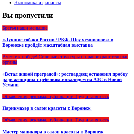
Экономика и финансы
Вы пропустили
Братья наши меньшие
«Лучшие собаки России / РКФ. Шоу чемпионов»: в
Воронеже пройдёт масштабная выставка
Вместе к победе!
Силовые структуры и правоохранительные
органы
«Встал живой преградой»: росгвардеец остановил пробку
ради женщины с ребёнком-инвалидом на АЗС в Новой
Усмани
Объявления, реклама, публикации
Труд и занятость
Парикмахер в салон красоты г. Воронеж
Объявления, реклама, публикации
Труд и занятость
Мастер маникюра в салон красоты г. Воронеж