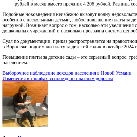
рублей в месяц вместо прежних 4 206 рублей. Разница сос
Подобные нововведения неизбежно вызовут волну недовольств
особенно с несколькими детьми, любое повышение платы за д
нагрузкой. Возникает вопрос о том, насколько эти увеличения 
дошкольных учреждений и насколько прозрачна система ценоо
Судя по документации, приказ распространяется на правоотнош
в Воронеже поднимали плату за детский садик в октябре 2024 г
Повышение платы за детские сады – это серьезный вопрос, тр
населением.
Навигация
Выборочное наблюдение доходов населения в Новой Усмани
Изменения в тарифах за проезд по платным дорогам
по
записям