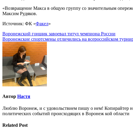
«Возвращение Макса в общую группу со значительным опереж
Максим Рудяков.
Источник: ФК «
Факел
»
Навигация
Воронежский гонщик завоевал титул чемпиона России
Воронежские спортсмены отличились на всероссийском турнир
по
записям
Автор
Настя
Люблю Воронеж, и с удовольствием пишу о нем! Копирайтер но
политических событий происходящих в Воронеж кой области
Related Post