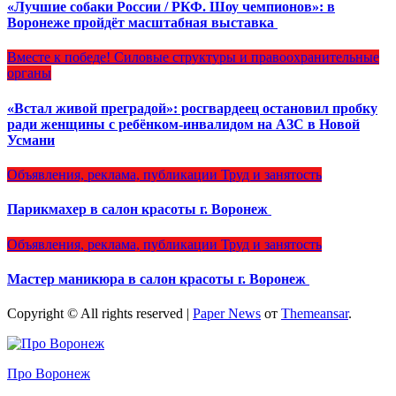
«Лучшие собаки России / РКФ. Шоу чемпионов»: в
Воронеже пройдёт масштабная выставка
Вместе к победе!
Силовые структуры и правоохранительные
органы
«Встал живой преградой»: росгвардеец остановил пробку
ради женщины с ребёнком-инвалидом на АЗС в Новой
Усмани
Объявления, реклама, публикации
Труд и занятость
Парикмахер в салон красоты г. Воронеж
Объявления, реклама, публикации
Труд и занятость
Мастер маникюра в салон красоты г. Воронеж
Copyright © All rights reserved
|
Paper News
от
Themeansar
.
Про Воронеж