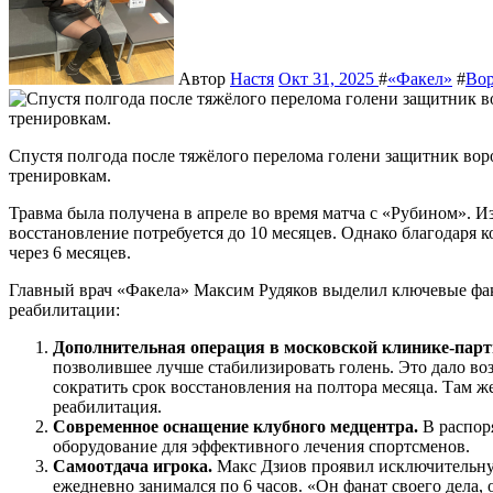
Автор
Настя
Окт 31, 2025
#
«Факел»
#
Вор
Спустя полгода после тяжёлого перелома голени защитник воронежского «Факела» Макс Дзиов вновь приступил к
тренировкам.
Травма была получена в апреле во время матча с «Рубином». И
восстановление потребуется до 10 месяцев. Однако благодаря 
через 6 месяцев.
Главный врач «Факела» Максим Рудяков выделил ключевые фа
реабилитации:
Дополнительная операция в московской клинике‑парт
позволившее лучше стабилизировать голень. Это дало воз
сократить срок восстановления на полтора месяца. Там 
реабилитация.
Современное оснащение клубного медцентра.
В распор
оборудование для эффективного лечения спортсменов.
Самоотдача игрока.
Макс Дзиов проявил исключительную
ежедневно занимался по 6 часов. «Он фанат своего дела, 