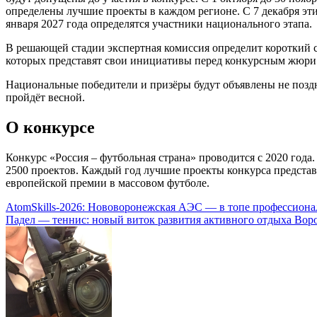
определены лучшие проекты в каждом регионе. С 7 декабря эт
января 2027 года определятся участники национального этапа.
В решающей стадии экспертная комиссия определит короткий 
которых представят свои инициативы перед конкурсным жюри
Национальные победители и призёры будут объявлены не поздн
пройдёт весной.
О конкурсе
Конкурс «Россия – футбольная страна» проводится с 2020 года.
2500 проектов. Каждый год лучшие проекты конкурса представ
европейской премии в массовом футболе.
Навигация
AtomSkills-2026: Нововоронежская АЭС — в топе профессиона
Падел — теннис: новый виток развития активного отдыха Вор
по
записям