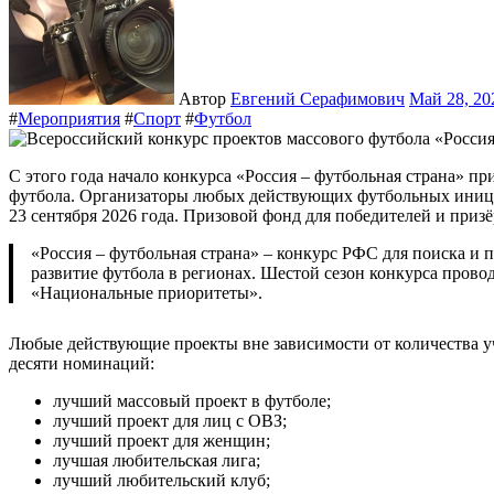
Автор
Евгений Серафимович
Май 28, 2
#
Мероприятия
#
Спорт
#
Футбол
С этого года начало конкурса «Россия – футбольная страна» приурочено к новой официальной дате Всемирного дня
футбола. Организаторы любых действующих футбольных инициа
23 сентября 2026 года. Призовой фонд для победителей и призё
«Россия – футбольная страна» – конкурс РФС для поиска и поощрения инициатив, которые направлены на
развитие футбола в регионах. Шестой сезон конкурса пров
«Национальные приоритеты».
Любые действующие проекты вне зависимости от количества уч
десяти номинаций:
лучший массовый проект в футболе;
лучший проект для лиц с ОВЗ;
лучший проект для женщин;
лучшая любительская лига;
лучший любительский клуб;