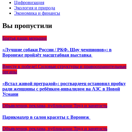
Цифровизация
Экология и природа
Экономика и финансы
Вы пропустили
Братья наши меньшие
«Лучшие собаки России / РКФ. Шоу чемпионов»: в
Воронеже пройдёт масштабная выставка
Вместе к победе!
Силовые структуры и правоохранительные
органы
«Встал живой преградой»: росгвардеец остановил пробку
ради женщины с ребёнком-инвалидом на АЗС в Новой
Усмани
Объявления, реклама, публикации
Труд и занятость
Парикмахер в салон красоты г. Воронеж
Объявления, реклама, публикации
Труд и занятость