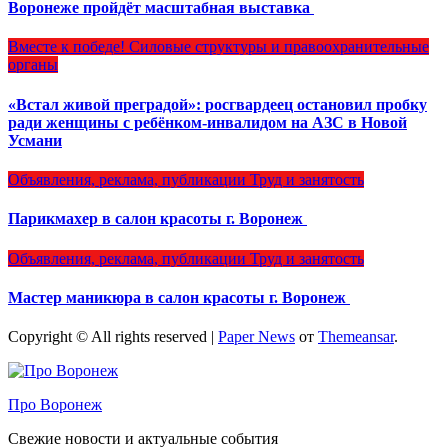
Воронеже пройдёт масштабная выставка
Вместе к победе!
Силовые структуры и правоохранительные
органы
«Встал живой преградой»: росгвардеец остановил пробку
ради женщины с ребёнком-инвалидом на АЗС в Новой
Усмани
Объявления, реклама, публикации
Труд и занятость
Парикмахер в салон красоты г. Воронеж
Объявления, реклама, публикации
Труд и занятость
Мастер маникюра в салон красоты г. Воронеж
Copyright © All rights reserved
|
Paper News
от
Themeansar
.
Про Воронеж
Свежие новости и актуальные события