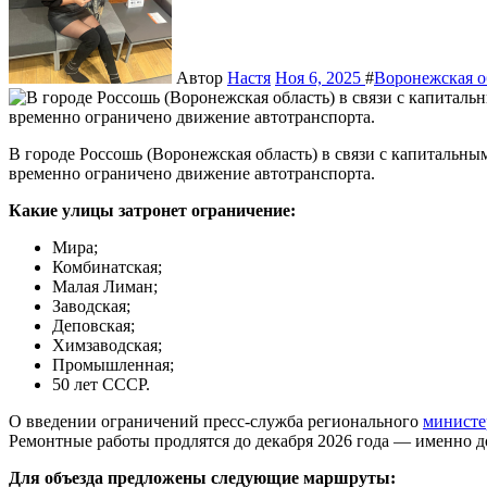
Автор
Настя
Ноя 6, 2025
#
Воронежская о
В городе Россошь (Воронежская область) в связи с капитальным ремонтом железнодорожного путепровода будет
временно ограничено движение автотранспорта.
Какие улицы затронет ограничение:
Мира;
Комбинатская;
Малая Лиман;
Заводская;
Деповская;
Химзаводская;
Промышленная;
50 лет СССР.
О введении ограничений пресс‑служба регионального
министе
Ремонтные работы продлятся до декабря 2026 года — именно до
Для объезда предложены следующие маршруты: