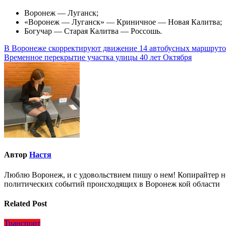
Воронеж — Луганск;
«Воронеж — Луганск» — Криничное — Новая Калитва;
Богучар — Старая Калитва — Россошь.
Навигация
В Воронеже скорректируют движение 14 автобусных маршрутов
Временное перекрытие участка улицы 40 лет Октября
по
записям
Автор
Настя
Люблю Воронеж, и с удовольствием пишу о нем! Копирайтер но
политических событий происходящих в Воронеж кой области
Related Post
Транспорт