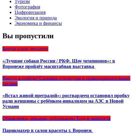
Туризм
Фотография
Цифровизация
Экология и природа
Экономика и финансы
Вы пропустили
Братья наши меньшие
«Лучшие собаки России / РКФ. Шоу чемпионов»: в
Воронеже пройдёт масштабная выставка
Вместе к победе!
Силовые структуры и правоохранительные
органы
«Встал живой преградой»: росгвардеец остановил пробку
ради женщины с ребёнком-инвалидом на АЗС в Новой
Усмани
Объявления, реклама, публикации
Труд и занятость
Парикмахер в салон красоты г. Воронеж