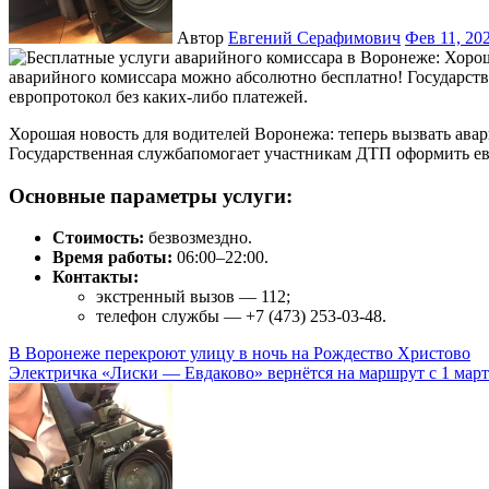
Автор
Евгений Серафимович
Фев 11, 20
Хорошая новость для водителей Воронежа: теперь вызвать аварийного комиссара можно абсолютно бесплатно!
Государственная службапомогает участникам ДТП оформить ев
Основные параметры услуги:
Стоимость:
безвозмездно.
Время работы:
06:00–22:00.
Контакты:
экстренный вызов — 112;
телефон службы — +7 (473) 253‑03‑48.
Навигация
В Воронеже перекроют улицу в ночь на Рождество Христово
Электричка «Лиски — Евдаково» вернётся на маршрут с 1 март
по
записям