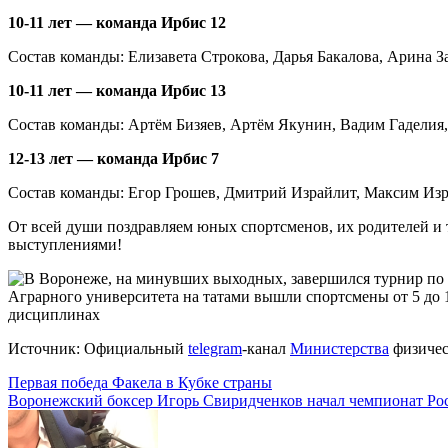
10-11 лет — команда Ирбис 12
Состав команды: Елизавета Строкова, Дарья Бакалова, Арина З
10-11 лет — команда Ирбис 13
Состав команды: Артём Бизяев, Артём Якунин, Вадим Гадели
12-13 лет — команда Ирбис 7
Состав команды: Егор Грошев, Дмитрий Израйлит, Максим Из
От всей души поздравляем юных спортсменов, их родителей и
выступлениями!
Источник: Официальный
telegram
-канал
Министерства
физичес
Навигация
Первая победа Факела в Кубке страны
Воронежский боксер Игорь Свиридченков начал чемпионат Ро
по
записям