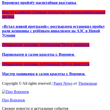
Воронеже пройдёт масштабная выставка
Вместе к победе!
Силовые структуры и правоохранительные
органы
«Встал живой преградой»: росгвардеец остановил пробку
ради женщины с ребёнком-инвалидом на АЗС в Новой
Усмани
Объявления, реклама, публикации
Труд и занятость
Парикмахер в салон красоты г. Воронеж
Объявления, реклама, публикации
Труд и занятость
Мастер маникюра в салон красоты г. Воронеж
Copyright © All rights reserved
|
Paper News
от
Themeansar
.
Про Воронеж
Свежие новости и актуальные события