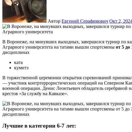
Автор
Евгений Серафимович
Окт 2, 202
В Воронеже, на минувших выходных, завершился турнир по каратэ «Юные звезды Черноземья». В спорткомплексе
Аграрного университета на татами вышли спортсмены
от 5 до 
дисциплинах
ката
кумитэ
В торжественной церемонии открытия соревнований принимал
— участник контртеррористических операций на Северном Кав
военной операции. Денис Леонтьевич обладатель серебряной на
крестов «За службу на Кавказе».
Лучшие в категории 6-7 лет: