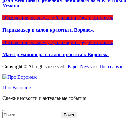
ради женщины с ребёнком-инвалидом на АЗС в Новой
Усмани
Объявления, реклама, публикации
Труд и занятость
Парикмахер в салон красоты г. Воронеж
Объявления, реклама, публикации
Труд и занятость
Мастер маникюра в салон красоты г. Воронеж
Copyright © All rights reserved
|
Paper News
от
Themeansar
.
Про Воронеж
Свежие новости и актуальные события
Найти: