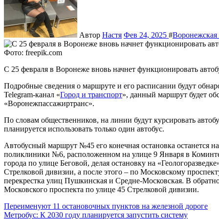
Автор
Настя
Фев 24, 2025
#
Воронежская 
Фото: freepik.com
С 25 февраля в Воронеже вновь начнет функционировать авт
Подробные сведения о маршруте и его расписании будут обнар
Telegram-канал «
Город и транспорт
», данный маршрут будет о
«Воронежпассажиртранс».
По словам общественников, на линии будут курсировать автобу
планируется использовать только один автобус.
Автобусный маршрут №45 его конечная остановка останется на
поликлиники №6, расположенном на улице 9 Января в Коминте
города по улице Беговой, делая остановку на «Геологоразведке
Стрелковой дивизии, а после этого – по Московскому проспек
перекрестка улиц Пушкинская и Средне-Московская. В обратно
Московского проспекта по улице 45 Стрелковой дивизии.
Навигация
Переименуют 11 остановочных пунктов на железной дороге
Метробус: К 2030 году планируется запустить систему