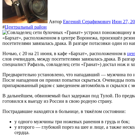
Автор
Евгений Серафимович
Июн 27, 2
#
Центральный район
Ночью, с 20 на 21 июня, в кафе «Бархат», расположенном в
цен
слов очевидцев, между посетителями завязалась драка. В разг
специалист Рафаэль, совладелец сети «Гранат») достал нож и 
Предварительно установлено, что нападавший — мужчина по им
После нападения он принял попытки скрыться. Очевидцы попыт
припаркованный рядом с заведением автомобиль и скрылся с м
В дальнейшем, обвиняемый был задержан под Тулой. По предва
готовился к выезду из России в свою родную страну.
Пострадавшие находятся в больнице, в тяжёлом состоянии:
у одного мужчины три ножевых ранения в грудь и бок;
у второго — глубокий порез на шее и лице, а также неско
сердца.