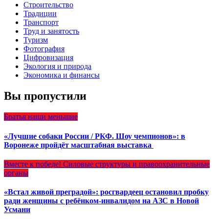
Строительство
Традиции
Транспорт
Труд и занятость
Туризм
Фотография
Цифровизация
Экология и природа
Экономика и финансы
Вы пропустили
Братья наши меньшие
«Лучшие собаки России / РКФ. Шоу чемпионов»: в
Воронеже пройдёт масштабная выставка
Вместе к победе!
Силовые структуры и правоохранительные
органы
«Встал живой преградой»: росгвардеец остановил пробку
ради женщины с ребёнком-инвалидом на АЗС в Новой
Усмани