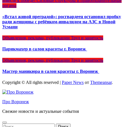
Вместе к победе!
Силовые структуры и правоохранительные
органы
«Встал живой преградой»: росгвардеец остановил пробку
ради женщины с ребёнком-инвалидом на АЗС в Новой
Усмани
Объявления, реклама, публикации
Труд и занятость
Парикмахер в салон красоты г. Воронеж
Объявления, реклама, публикации
Труд и занятость
Мастер маникюра в салон красоты г. Воронеж
Copyright © All rights reserved
|
Paper News
от
Themeansar
.
Про Воронеж
Свежие новости и актуальные события
Найти: