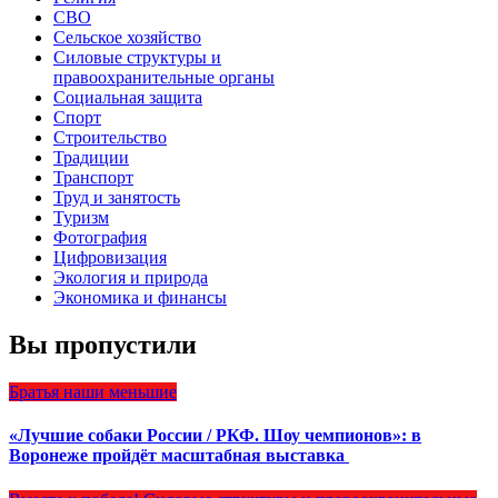
СВО
Сельское хозяйство
Силовые структуры и
правоохранительные органы
Социальная защита
Спорт
Строительство
Традиции
Транспорт
Труд и занятость
Туризм
Фотография
Цифровизация
Экология и природа
Экономика и финансы
Вы пропустили
Братья наши меньшие
«Лучшие собаки России / РКФ. Шоу чемпионов»: в
Воронеже пройдёт масштабная выставка