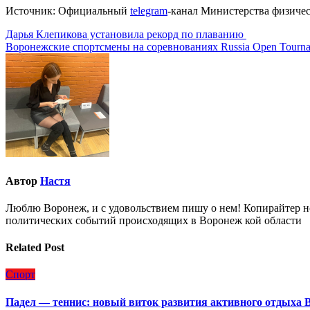
Источник: Официальный
telegram
-канал Министерства физичес
Навигация
Дарья Клепикова установила рекорд по плаванию
Воронежские спортсмены на соревнованиях Russia Open Tourn
по
записям
Автор
Настя
Люблю Воронеж, и с удовольствием пишу о нем! Копирайтер но
политических событий происходящих в Воронеж кой области
Related Post
Спорт
Падел — теннис: новый виток развития активного отдыха 