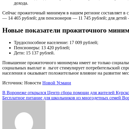
дохода.
Сейчас прожиточный минимум в нашем регионе составляет в ср
— 14 465 рублей; для пенсионеров — 11 745 рублей; для детей 
Новые показатели прожиточного миниму
Трудоспособное население: 17 009 рублей;
Пенсионеры: 13 420 рублей;
Дети: 15 137 рублей.
Повышение прожиточного минимума имеет не только социаль
социальных выплат и льгот стимулирует потребительский спро
населения и оказывает положительное влияние на развитие ме
Источник: Новости
Новой Усмани
Навигация
В Воронеже открылся Центр сбора помощи для жителей Курск
Бесплатное питание для школьников из многодетных семей Во
по
записям