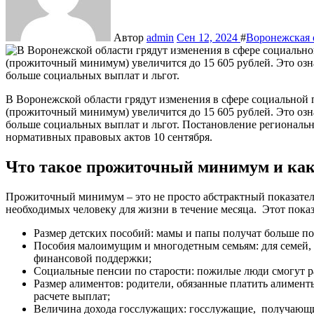
Автор
admin
Сен 12, 2024
#
Воронежская 
В Воронежской области грядут изменения в сфере социальной поддержки населения. С 2025 года величина ПМ
(прожиточный минимум) увеличится до 15 605 рублей. Это озна
больше социальных выплат и льгот. Постановление региональ
нормативных правовых актов 10 сентября.
Что такое прожиточный минимум и как
Прожиточный минимум – это не просто абстрактный показател
необходимых человеку для жизни в течение месяца. Этот показ
Размер детских пособий: мамы и папы получат больше по
Пособия малоимущим и многодетным семьям: для семей,
финансовой поддержки;
Социальные пенсии по старости: пожилые люди смогут р
Размер алиментов: родители, обязанные платить алимен
расчете выплат;
Величина дохода госслужащих: госслужащие, получающи