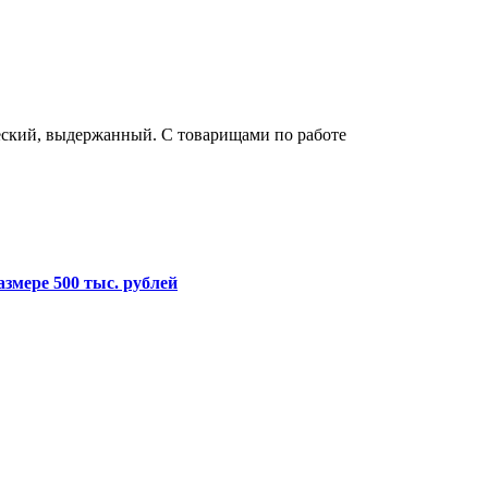
еский, выдержанный. С товарищами по работе
змере 500 тыс. рублей