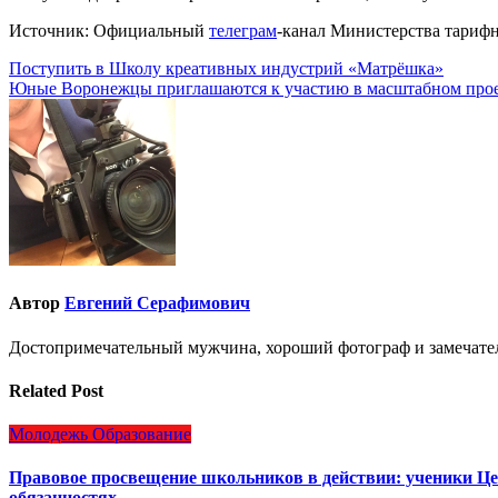
Источник: Официальный
телеграм
-канал Министерства тариф
Навигация
Поступить в Школу креативных индустрий «Матрёшка»
Юные Воронежцы приглашаются к участию в масштабном проек
по
записям
Автор
Евгений Серафимович
Достопримечательный мужчина, хороший фотограф и замечате
Related Post
Молодежь
Образование
Правовое просвещение школьников в действии: ученики Цен
обязанностях