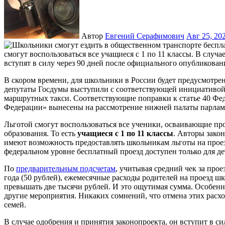
Автор
Евгений Серафимович
Авг 25, 20
В скором времени, для школьники в России будет предусмотрен бесплатный проезд в общественном транспорте. Так,
депутаты Госдумы выступили с соответствующей инициативой.
маршрутных такси. Соответствующие поправки к статье 40 Фед
Федерации» вынесены на рассмотрение нижней палаты парлам
Льготой смогут воспользоваться все ученики, осваивающие пр
образования. То есть
учащиеся с 1 по 11 классы
. Авторы закон
имеют возможность предоставлять школьникам льготы на проез
федеральном уровне бесплатный проезд доступен только для де
По
предварительным подсчетам
, учитывая средний чек за про
года (50 рублей), ежемесячные расходы родителей на проезд шк
превышать две тысячи рублей. И это ощутимая сумма. Особенно
другие мероприятия. Никаких сомнений, что отмена этих рас
семей.
В случае одобрения и принятия законопроекта, он вступит в си