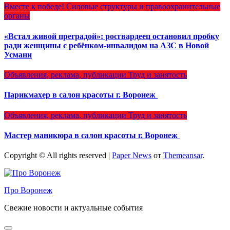
Вместе к победе!
Силовые структуры и правоохранительные
органы
«Встал живой преградой»: росгвардеец остановил пробку
ради женщины с ребёнком-инвалидом на АЗС в Новой
Усмани
Объявления, реклама, публикации
Труд и занятость
Парикмахер в салон красоты г. Воронеж
Объявления, реклама, публикации
Труд и занятость
Мастер маникюра в салон красоты г. Воронеж
Copyright © All rights reserved
|
Paper News
от
Themeansar
.
Про Воронеж
Свежие новости и актуальные события