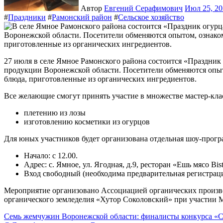
Автор
Евгений Серафимович
Июл 25, 2
#
Праздники
#
Рамонский район
#
Сельское хозяйство
27 июля в селе Ямное Рамонского района состоится «Праздник огурца» — ярмарка производителей органической
продукции Воронежской области. Посетители обменяются опыт
блюда, приготовленные из органических ингредиентов.
Все желающие смогут принять участие в множестве мастер-клас
плетению из лозы
изготовлению косметики из огурцов
Для юных участников будет организована отдельная шоу-прогр
Начало: с 12.00.
Адрес: с. Ямное, ул. Ягодная, д.9, ресторан «Ешь мясо Bist
Вход свободный (необходима предварительная регистрац
Мероприятие организовано Ассоциацией органических произв
органического земледелия «Хутор Соколовский» при участии 
Навигация
Семь жемчужин Воронежской области: финалисты конкурса «С