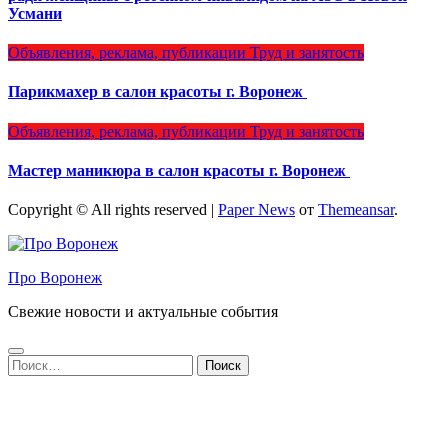
Усмани
Объявления, реклама, публикации
Труд и занятость
Парикмахер в салон красоты г. Воронеж
Объявления, реклама, публикации
Труд и занятость
Мастер маникюра в салон красоты г. Воронеж
Copyright © All rights reserved
|
Paper News
от
Themeansar
.
Про Воронеж
Свежие новости и актуальные события
Найти: