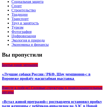
Социальная защита
Спорт
Строительство
Традиции
Транспорт
Труд и занятость
Туризм
Фотография
Цифровизация
Экология и природа
Экономика и финансы
Вы пропустили
Братья наши меньшие
«Лучшие собаки России / РКФ. Шоу чемпионов»: в
Воронеже пройдёт масштабная выставка
Вместе к победе!
Силовые структуры и правоохранительные
органы
«Встал живой преградой»: росгвардеец остановил пробку
ради женщины с ребёнком-инвалидом на АЗС в Новой