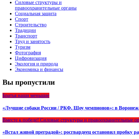
Силовые структуры и
правоохранительные органы
Социальная защита
Спорт
Строительство
Традиции
Транспорт
Труд и занятость
Туризм
Фотография
Цифровизация
Экология и природа
Экономика и финансы
Вы пропустили
Братья наши меньшие
«Лучшие собаки России / РКФ. Шоу чемпионов»: в Вороне
Вместе к победе!
Силовые структуры и правоохранительные о
«Встал живой преградой»: росгвардеец остановил пробку 