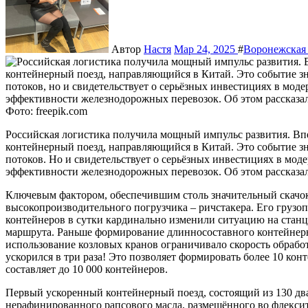
Автор
Настя
Мар 24, 2025
#
Воронежская 
Фото: freepik.com
Российская логистика получила мощный импульс развития. Впервые из Воронежа отправился ускоренный
контейнерный поезд, направляющийся в Китай. Это событие з
потоков. Но и свидетельствует о серьёзных инвестициях в м
эффективности железнодорожных перевозок. Об этом рассказа
Ключевым фактором, обеспечившим столь значительный скачок 
высокопроизводительного погрузчика – ричстакера. Его грузоп
контейнеров в сутки кардинально изменили ситуацию на стан
маршрута. Раньше формирование длинносоставного контейнерн
использование козловых кранов ограничивало скорость обработк
ускорился в три раза! Это позволяет формировать более 10 кон
составляет до 10 000 контейнеров.
Первый ускоренный контейнерный поезд, состоящий из 130 дв
нерафинированного рапсового масла, размещённого во флексит