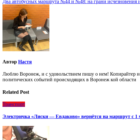
Два автобусных маршрута №44 и №48: на грани исчезновения 
по
записям
Автор
Настя
Люблю Воронеж, и с удовольствием пишу о нем! Копирайтер но
политических событий происходящих в Воронеж кой области
Related Post
Транспорт
Электричка «Лиски — Евдаково» вернётся на маршрут с 1 