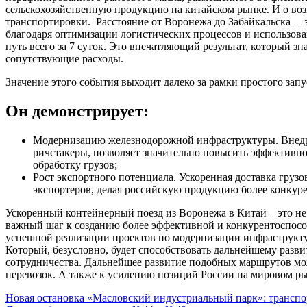
сельскохозяйственную продукцию на китайском рынке. И о во
транспортировки. Расстояние от Воронежа до Забайкальска – 
благодаря оптимизации логистических процессов и использова
путь всего за 7 суток. Это впечатляющий результат, который з
сопутствующие расходы.
Значение этого события выходит далеко за рамки простого зап
Он демонстрирует:
Модернизацию железнодорожной инфраструктуры. Внедре
ричстакеры, позволяет значительно повысить эффективн
обработку грузов;
Рост экспортного потенциала. Ускоренная доставка груз
экспортеров, делая российскую продукцию более конкур
Ускоренный контейнерный поезд из Воронежа в Китай – это не 
важный шаг к созданию более эффективной и конкурентоспосо
успешной реализации проектов по модернизации инфраструкту
Который, безусловно, будет способствовать дальнейшему разв
сотрудничества. Дальнейшее развитие подобных маршрутов мо
перевозок. А также к усилению позиций России на мировом ры
Навигация
Новая остановка «Масловский индустриальный парк»: транспор