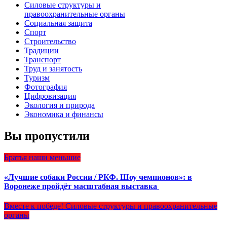
Силовые структуры и
правоохранительные органы
Социальная защита
Спорт
Строительство
Традиции
Транспорт
Труд и занятость
Туризм
Фотография
Цифровизация
Экология и природа
Экономика и финансы
Вы пропустили
Братья наши меньшие
«Лучшие собаки России / РКФ. Шоу чемпионов»: в
Воронеже пройдёт масштабная выставка
Вместе к победе!
Силовые структуры и правоохранительные
органы