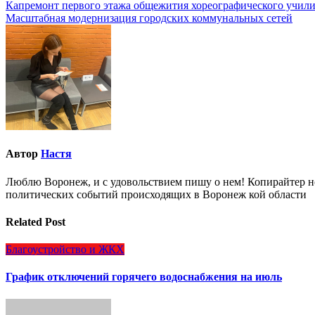
Навигация
Капремонт первого этажа общежития хореографического учи
Масштабная модернизация городских коммунальных сетей
по
записям
Автор
Настя
Люблю Воронеж, и с удовольствием пишу о нем! Копирайтер но
политических событий происходящих в Воронеж кой области
Related Post
Благоустройство и ЖКХ
График отключений горячего водоснабжения на июль