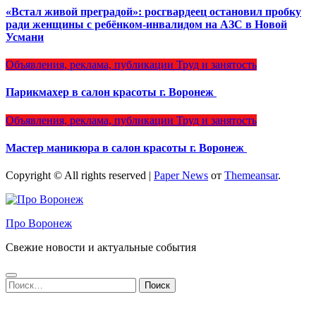
«Встал живой преградой»: росгвардеец остановил пробку
ради женщины с ребёнком-инвалидом на АЗС в Новой
Усмани
Объявления, реклама, публикации
Труд и занятость
Парикмахер в салон красоты г. Воронеж
Объявления, реклама, публикации
Труд и занятость
Мастер маникюра в салон красоты г. Воронеж
Copyright © All rights reserved
|
Paper News
от
Themeansar
.
Про Воронеж
Свежие новости и актуальные события
Найти: