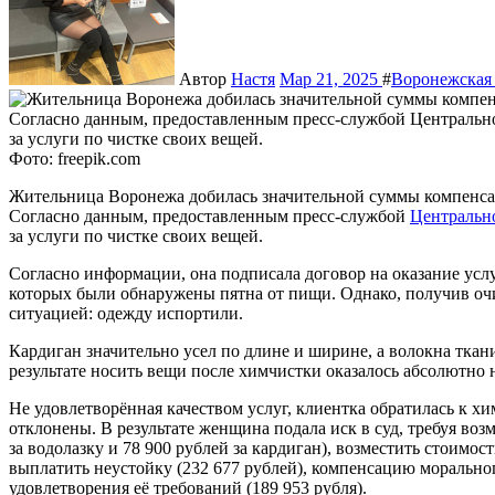
Автор
Настя
Мар 21, 2025
#
Воронежская 
Фото: freepik.com
Жительница Воронежа добилась значительной суммы компенсации от местной химчистки за поврежденные вещи.
Согласно данным, предоставленным пресс-службой
Центрально
за услуги по чистке своих вещей.
Согласно информации, она подписала договор на оказание услу
которых были обнаружены пятна от пищи. Однако, получив оч
ситуацией: одежду испортили.
Кардиган значительно усел по длине и ширине, а волокна ткани
результате носить вещи после химчистки оказалось абсолютно
Не удовлетворённая качеством услуг, клиентка обратилась к хи
отклонены. В результате женщина подала иск в суд, требуя во
за водолазку и 78 900 рублей за кардиган), возместить стоимост
выплатить неустойку (232 677 рублей), компенсацию морального
удовлетворения её требований (189 953 рубля).