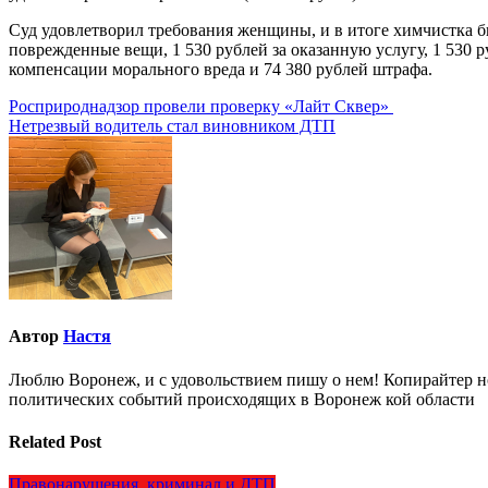
Суд удовлетворил требования женщины, и в итоге химчистка бы
поврежденные вещи, 1 530 рублей за оказанную услугу, 1 530 ру
компенсации морального вреда и 74 380 рублей штрафа.
Навигация
Росприроднадзор провели проверку «Лайт Сквер»
Нетрезвый водитель стал виновником ДТП
по
записям
Автор
Настя
Люблю Воронеж, и с удовольствием пишу о нем! Копирайтер но
политических событий происходящих в Воронеж кой области
Related Post
Правонарушения, криминал и ДТП