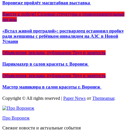
Воронеже пройдёт масштабная выставка
Вместе к победе!
Силовые структуры и правоохранительные
органы
«Встал живой преградой»: росгвардеец остановил пробку
ради женщины с ребёнком-инвалидом на АЗС в Новой
Усмани
Объявления, реклама, публикации
Труд и занятость
Парикмахер в салон красоты г. Воронеж
Объявления, реклама, публикации
Труд и занятость
Мастер маникюра в салон красоты г. Воронеж
Copyright © All rights reserved
|
Paper News
от
Themeansar
.
Про Воронеж
Свежие новости и актуальные события