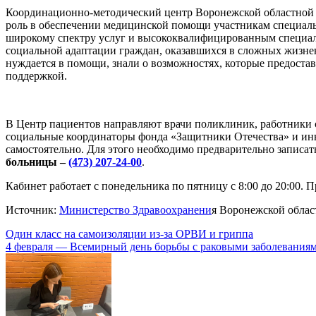
Координационно-методический центр Воронежской областной
роль в обеспечении медицинской помощи участникам специаль
широкому спектру услуг и высококвалифицированным специали
социальной адаптации граждан, оказавшихся в сложных жизнен
нуждается в помощи, знали о возможностях, которые предоставл
поддержкой.
В Центр пациентов направляют врачи поликлиник, работники 
социальные координаторы фонда «Защитники Отечества» и ин
самостоятельно. Для этого необходимо предварительно записат
больницы –
(473) 207-24-00
.
Кабинет работает с понедельника по пятницу с 8:00 до 20:00. П
Источник:
Министерство Здравоохранени
я Воронежской облас
Навигация
Один класс на самоизоляции из-за ОРВИ и гриппа
4 февраля — Всемирный день борьбы с раковыми заболевания
по
записям