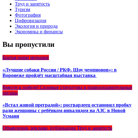
Труд и занятость
Туризм
Фотография
Цифровизация
Экология и природа
Экономика и финансы
Вы пропустили
Братья наши меньшие
«Лучшие собаки России / РКФ. Шоу чемпионов»: в
Воронеже пройдёт масштабная выставка
Вместе к победе!
Силовые структуры и правоохранительные
органы
«Встал живой преградой»: росгвардеец остановил пробку
ради женщины с ребёнком-инвалидом на АЗС в Новой
Усмани
Объявления, реклама, публикации
Труд и занятость