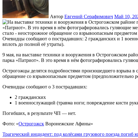
Автор
Евгений Серафимович
Май 10, 2
9 мая, на выставке техники и вооружения в Острогожском районе прогремел взрыв. ЧП произошло на территории
парка «Патриот». В это время в нём фотографировались гуляю
Острогожцы делятся подробностями произошедшего взрыва в 
обращение со взрывоопасным предметом (предположительно р
Очевидцы сообщают о 3 пострадавших:
2 гражданских
1 военнослужащий (травма ноги; повреждение кисти руки
Погибших, в результате ЧП — нет.
Фото: «
Острогожск
Воронежские Афины»
Навигация
Трагический инцидент: под колёсами грузового поезда погиб 