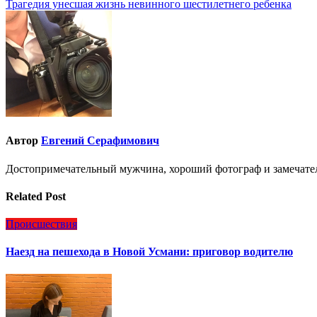
Трагедия унесшая жизнь невинного шестилетнего ребенка
по
записям
Автор
Евгений Серафимович
Достопримечательный мужчина, хороший фотограф и замечате
Related Post
Происшествия
Наезд на пешехода в Новой Усмани: приговор водителю