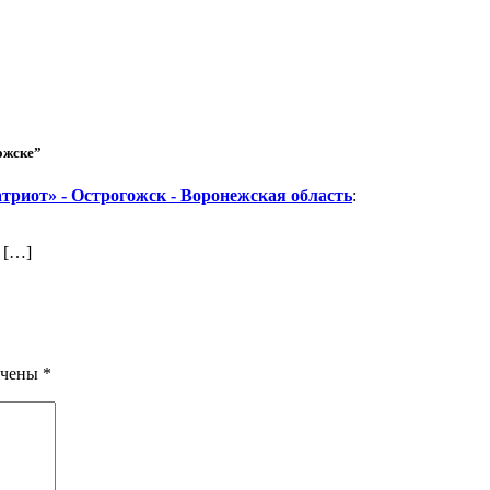
ожске”
триот» - Острогожск - Воронежская область
:
 […]
ечены
*