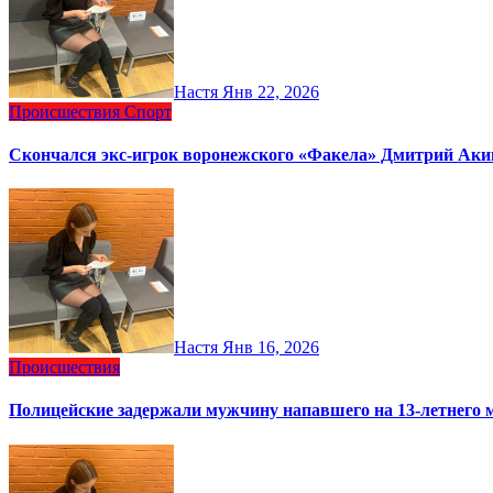
Настя
Янв 22, 2026
Происшествия
Спорт
Скончался экс‑игрок воронежского «Факела» Дмитрий Ак
Настя
Янв 16, 2026
Происшествия
Полицейские задержали мужчину напавшего на 13‑летнего 