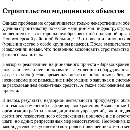
Строительство медицинских объектов
Однако проблема не ограничивается только лекарственным об
уделила строительству объектов медицинской инфраструктуры.
мошенничества со стороны недобросовестной подрядной орган
Новохоперской районной больнице. В отношении виновных воз
(мошенничество в особо крупном размере). После вмешательст
и заключили новый. Что позволило возобновить строительство
финансовых потерь.
Надзор за реализацией национального проекта «Здравоохранен
показали случаи неиспользования закупленного оборудования, 
сфере закупок (несвоевременная оплата выполненных работ, н
несвоевременное размещение информации о закупках в системе
за расходованием бюджетных средств. А также соблюдением за
проекта.
В целом, результаты надзорной деятельности прокуратуры обл
системных изменений в сфере здравоохранения. Выявленные 15
организации работы как медицинских учреждений, так и подр
льготного лекарственного обеспечения и привлечение к ответ
шаги, но одних репрессивных мер недостаточно. Необходима 
законодательства, усилению контроля и повышению ответственн