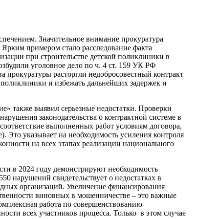
еспечением. Значительное внимание прокуратура
 Ярким примером стало расследование факта
изации при строительстве детской поликлиники в
будили уголовное дело по ч. 4 ст. 159 УК РФ
ва прокуратуры расторгли недобросовестный контракт
 поликлиники и избежать дальнейших задержек и
ие» также выявил серьезные недостатки. Проверки
нарушения законодательства о контрактной системе в
есоответствие выполненных работ условиям договора,
). Это указывает на необходимость усиления контроля
конности на всех этапах реализации национального
асти в 2024 году демонстрируют необходимость
50 нарушений свидетельствует о недостатках в
ядных организаций. Увеличение финансирования
ственности виновных в мошенничестве – это важные
комплексная работа по совершенствованию
ости всех участников процесса. Только в этом случае