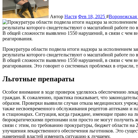
Автор
Настя
Фев 18, 2025
#
Воронежская 
Прокуратура области подвела итоги надзора за исполнением законодательства в сфере здравоохранения за 2024 год,
результаты которого свидетельствуют о масштабной работе п
В общей сложности выявлено 1550 нарушений, в связи с чем вн
реагирования. Это говорит о системных проблемах в отрасли,
Льготные препараты
Особое внимание в ходе проверок уделялось обеспечению лек
граждан. К сожалению, практика показывает, что законодатель
образом. Проверки выявили случаи отказа медицинских учреж
также несвоевременного обслуживания рецептов аптеками и н
в стационарах. Ситуация, когда граждане, имеющие право на л
бюрократическими препонами или просто не могут получить 
связи с этим, по требованию прокуратуры, бюджет области на 
улучшения лекарственного обеспечения льготников. Это суще
намерений властей изменить ситуацию к лучшему.