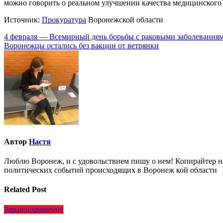
можно говорить о реальном улучшении качества медицинского
Источник:
Прокуратура
Воронежской области
Навигация
4 февраля — Всемирный день борьбы с раковыми заболевания
Воронежцы остались без вакцин от ветрянки
по
записям
Автор
Настя
Люблю Воронеж, и с удовольствием пишу о нем! Копирайтер но
политических событий происходящих в Воронеж кой области
Related Post
Здравоохранение