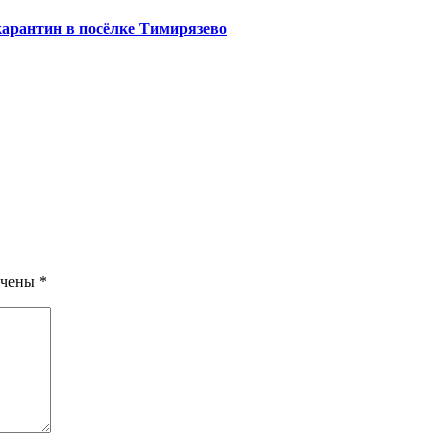
карантин в посёлке Тимирязево
ечены
*