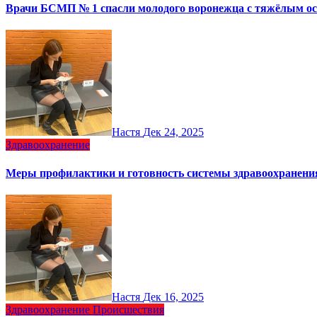
Врачи БСМП № 1 спасли молодого воронежца с тяжёлым о
Настя
Дек 24, 2025
Здравоохранение
Меры профилактики и готовность системы здравоохранени
Настя
Дек 16, 2025
Здравоохранение
Происшествия