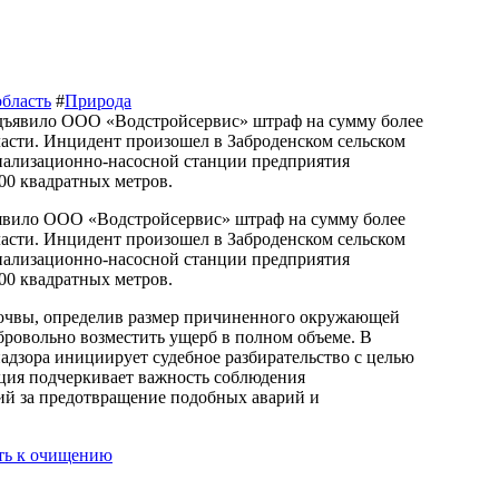
бласть
#
Природа
вило ООО «Водстройсервис» штраф на сумму более
ласти. Инцидент произошел в Заброденском сельском
канализационно-насосной станции предприятия
00 квадратных метров.
почвы, определив размер причиненного окружающей
ровольно возместить ущерб в полном объеме. В
адзора инициирует судебное разбирательство с целью
ция подчеркивает важность соблюдения
тий за предотвращение подобных аварий и
уть к очищению