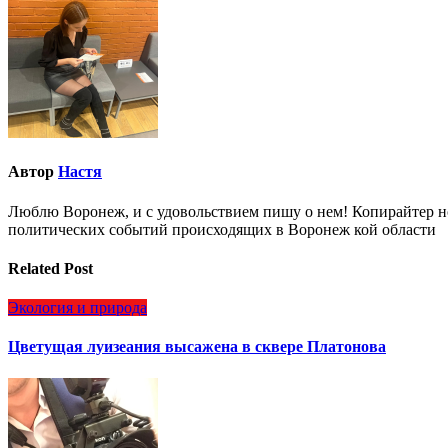
записям
Автор
Настя
Люблю Воронеж, и с удовольствием пишу о нем! Копирайтер но
политических событий происходящих в Воронеж кой области
Related Post
Экология и природа
Цветущая луизеания высажена в сквере Платонова