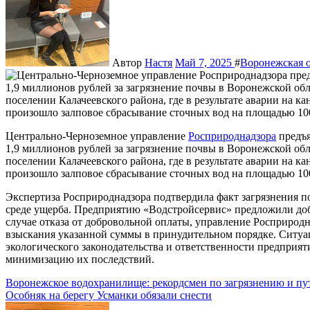
Автор
Настя
Май 7, 2025
#
Воронежская о
Центрально-Черноземное управление
Росприроднадзора
предъя
1,9 миллионов рублей за загрязнение почвы в Воронежской об
поселении Калачеевского района, где в результате аварии на 
произошло залповое сбрасывание сточных вод на площадью 10
Экспертиза Росприроднадзора подтвердила факт загрязнения 
среде ущерба. Предприятию «Водстройсервис» предложили доб
случае отказа от добровольной оплаты, управление Росприродн
взыскания указанной суммы в принудительном порядке. Ситуа
экологического законодательства и ответственности предприя
минимизацию их последствий.
Навигация
Воронежское водохранилище: рекордсмен по загрязнению и п
Особняк на берегу Усманки обязали снести
по