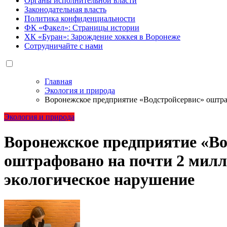
Органы исполнительной власти
Законодательная власть
Политика конфиденциальности
ФК «Факел»: Страницы истории
ХК «Буран»: Зарождение хоккея в Воронеже
Сотрудничайте с нами
Главная
Экология и природа
Воронежское предприятие «Водстройсервис» оштраф
Экология и природа
Воронежское предприятие «Во
оштрафовано на почти 2 милл
экологическое нарушение