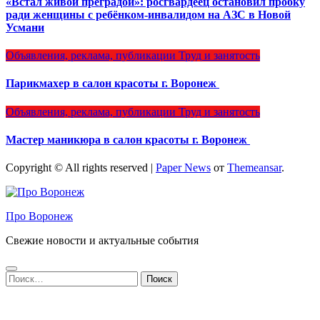
«Встал живой преградой»: росгвардеец остановил пробку
ради женщины с ребёнком-инвалидом на АЗС в Новой
Усмани
Объявления, реклама, публикации
Труд и занятость
Парикмахер в салон красоты г. Воронеж
Объявления, реклама, публикации
Труд и занятость
Мастер маникюра в салон красоты г. Воронеж
Copyright © All rights reserved
|
Paper News
от
Themeansar
.
Про Воронеж
Свежие новости и актуальные события
Найти: