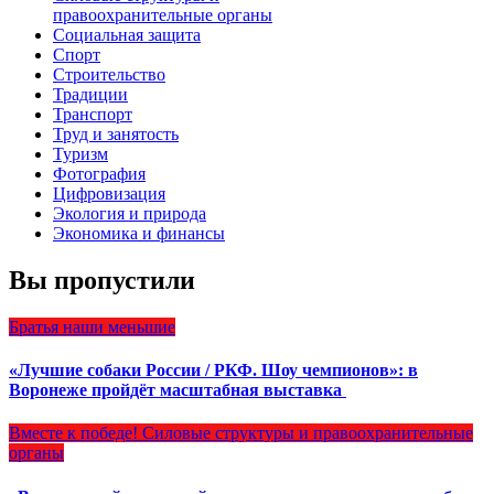
правоохранительные органы
Социальная защита
Спорт
Строительство
Традиции
Транспорт
Труд и занятость
Туризм
Фотография
Цифровизация
Экология и природа
Экономика и финансы
Вы пропустили
Братья наши меньшие
«Лучшие собаки России / РКФ. Шоу чемпионов»: в
Воронеже пройдёт масштабная выставка
Вместе к победе!
Силовые структуры и правоохранительные
органы