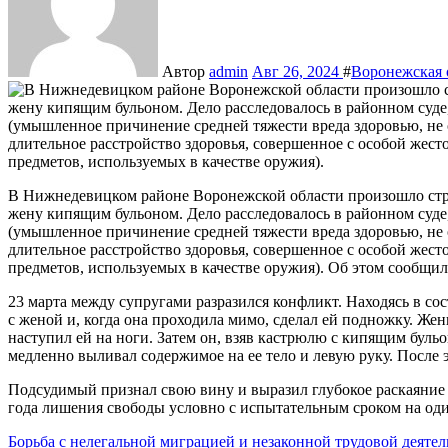
Автор
admin
Авг 26, 2024
#
Воронежская 
В Нижнедевицком районе Воронежской области произошло страшное преступление: местный житель пытал свою
жену кипящим бульоном. Дело расследовалось в районном суде, 
(умышленное причинение средней тяжести вреда здоровью, не 
длительное расстройство здоровья, совершенное с особой жес
предметов, используемых в качестве оружия). Об этом сообщи
23 марта между супругами разразился конфликт. Находясь в со
с женой и, когда она проходила мимо, сделал ей подножку. Жен
наступил ей на ноги. Затем он, взяв кастрюлю с кипящим бульо
медленно выливал содержимое на ее тело и левую руку. После э
Подсудимый признал свою вину и выразил глубокое раскаяние в
года лишения свободы условно с испытательным сроком на оди
Навигация
Борьба с нелегальной миграцией и незаконной трудовой деяте