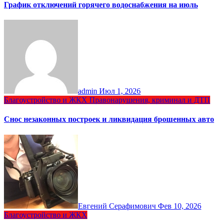
График отключений горячего водоснабжения на июль
admin
Июл 1, 2026
Благоустройство и ЖКХ
Правонарушения, криминал и ДТП
Снос незаконных построек и ликвидация брошенных авто
Евгений Серафимович
Фев 10, 2026
Благоустройство и ЖКХ