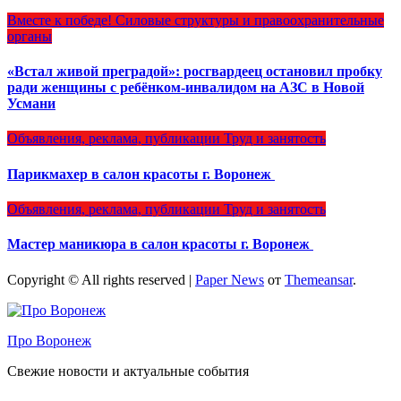
Вместе к победе!
Силовые структуры и правоохранительные
органы
«Встал живой преградой»: росгвардеец остановил пробку
ради женщины с ребёнком-инвалидом на АЗС в Новой
Усмани
Объявления, реклама, публикации
Труд и занятость
Парикмахер в салон красоты г. Воронеж
Объявления, реклама, публикации
Труд и занятость
Мастер маникюра в салон красоты г. Воронеж
Copyright © All rights reserved
|
Paper News
от
Themeansar
.
Про Воронеж
Свежие новости и актуальные события