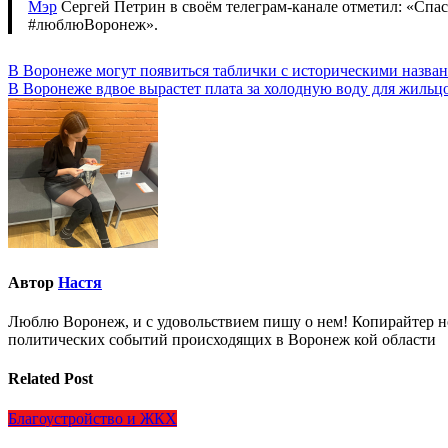
Мэр
Сергей Петрин в своём телеграм‑канале отметил: «Спа
#люблюВоронеж».
Навигация
В Воронеже могут появиться таблички с историческими назва
В Воронеже вдвое вырастет плата за холодную воду для жильцо
по
записям
Автор
Настя
Люблю Воронеж, и с удовольствием пишу о нем! Копирайтер но
политических событий происходящих в Воронеж кой области
Related Post
Благоустройство и ЖКХ