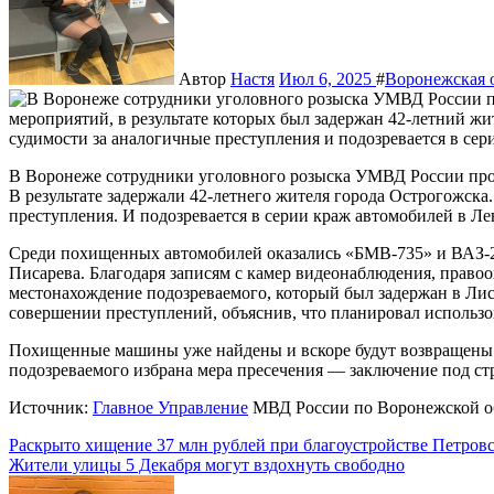
Автор
Настя
Июл 6, 2025
#
Воронежская 
В Воронеже сотрудники уголовного розыска УМВД России провели комплекс оперативно-розыскных мероприятий.
В результате задержали 42-летнего жителя города Острогожска
преступления. И подозревается в серии краж автомобилей в Л
Среди похищенных автомобилей оказались «БМВ-735» и ВАЗ-21
Писарева. Благодаря записям с камер видеонаблюдения, право
местонахождение подозреваемого, который был задержан в Лис
совершении преступлений, объяснив, что планировал использо
Похищенные машины уже найдены и вскоре будут возвращены 
подозреваемого избрана мера пресечения — заключение под ст
Источник:
Главное Управление
МВД России по Воронежской о
Навигация
Раскрыто хищение 37 млн рублей при благоустройстве Петров
Жители улицы 5 Декабря могут вздохнуть свободно
по