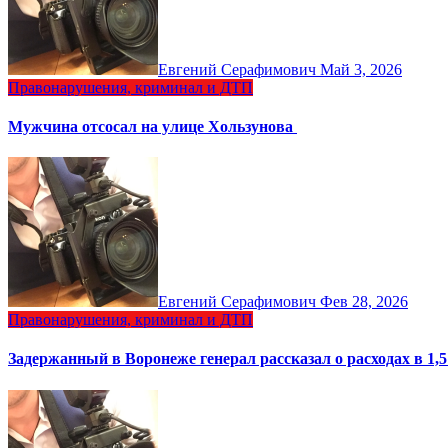
Евгений Серафимович
Май 3, 2026
Правонарушения, криминал и ДТП
Мужчина отсосал на улице Хользунова
Евгений Серафимович
Фев 28, 2026
Правонарушения, криминал и ДТП
Задержанный в Воронеже генерал рассказал о расходах в 1,