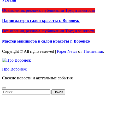
Усмани
Объявления, реклама, публикации
Труд и занятость
Парикмахер в салон красоты г. Воронеж
Объявления, реклама, публикации
Труд и занятость
Мастер маникюра в салон красоты г. Воронеж
Copyright © All rights reserved
|
Paper News
от
Themeansar
.
Про Воронеж
Свежие новости и актуальные события
Найти: