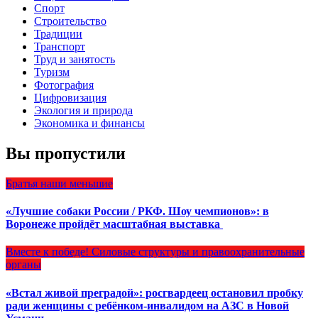
Спорт
Строительство
Традиции
Транспорт
Труд и занятость
Туризм
Фотография
Цифровизация
Экология и природа
Экономика и финансы
Вы пропустили
Братья наши меньшие
«Лучшие собаки России / РКФ. Шоу чемпионов»: в
Воронеже пройдёт масштабная выставка
Вместе к победе!
Силовые структуры и правоохранительные
органы
«Встал живой преградой»: росгвардеец остановил пробку
ради женщины с ребёнком-инвалидом на АЗС в Новой