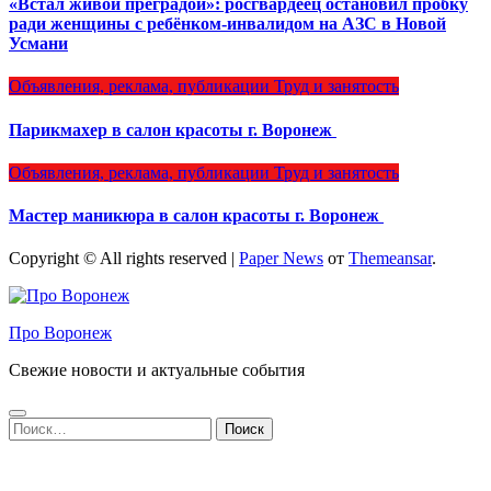
«Встал живой преградой»: росгвардеец остановил пробку
ради женщины с ребёнком-инвалидом на АЗС в Новой
Усмани
Объявления, реклама, публикации
Труд и занятость
Парикмахер в салон красоты г. Воронеж
Объявления, реклама, публикации
Труд и занятость
Мастер маникюра в салон красоты г. Воронеж
Copyright © All rights reserved
|
Paper News
от
Themeansar
.
Про Воронеж
Свежие новости и актуальные события
Найти: