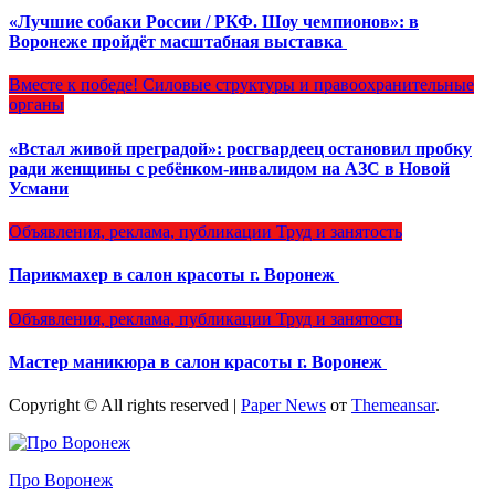
«Лучшие собаки России / РКФ. Шоу чемпионов»: в
Воронеже пройдёт масштабная выставка
Вместе к победе!
Силовые структуры и правоохранительные
органы
«Встал живой преградой»: росгвардеец остановил пробку
ради женщины с ребёнком-инвалидом на АЗС в Новой
Усмани
Объявления, реклама, публикации
Труд и занятость
Парикмахер в салон красоты г. Воронеж
Объявления, реклама, публикации
Труд и занятость
Мастер маникюра в салон красоты г. Воронеж
Copyright © All rights reserved
|
Paper News
от
Themeansar
.
Про Воронеж