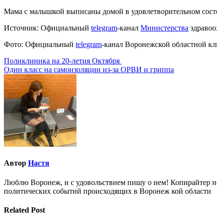
Мама с малышкой выписаны домой в удовлетворительном сост
Источник: Официальный
telegram
-канал
Министерства
здравоо
Фото: Официальный
telegram
-канал Воронежской областной к
Навигация
Поликлиника на 20-летия Октября
Один класс на самоизоляции из-за ОРВИ и гриппа
по
записям
Автор
Настя
Люблю Воронеж, и с удовольствием пишу о нем! Копирайтер но
политических событий происходящих в Воронеж кой области
Related Post