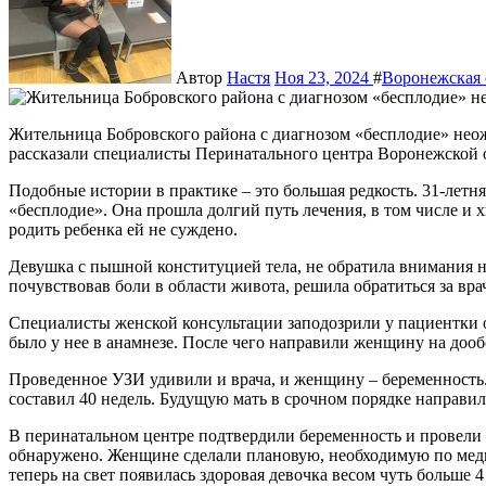
Автор
Настя
Ноя 23, 2024
#
Воронежская 
Жительница Бобровского района с диагнозом «бесплодие» неожиданно стала мамой. Об этой редчайшей истории
рассказали специалисты Перинатального центра Воронежской
Подобные истории в практике – это большая редкость. 31-летн
«бесплодие». Она прошла долгий путь лечения, в том числе и х
родить ребенка ей не суждено.
Девушка с пышной конституцией тела, не обратила внимания на
почувствовав боли в области живота, решила обратиться за вр
Специалисты женской консультации заподозрили у пациентки о
было у нее в анамнезе. После чего направили женщину на доо
Проведенное УЗИ удивили и врача, и женщину – беременность.
составил 40 недель. Будущую мать в срочном порядке направ
В перинатальном центре подтвердили беременность и провели 
обнаружено. Женщине сделали плановую, необходимую по мед
теперь на свет появилась здоровая девочка весом чуть больше 