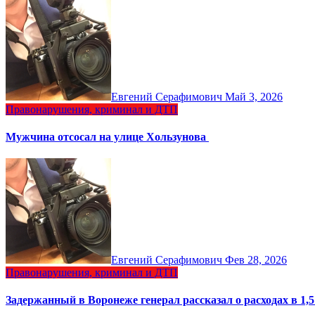
Евгений Серафимович
Май 3, 2026
Правонарушения, криминал и ДТП
Мужчина отсосал на улице Хользунова
Евгений Серафимович
Фев 28, 2026
Правонарушения, криминал и ДТП
Задержанный в Воронеже генерал рассказал о расходах в 1,