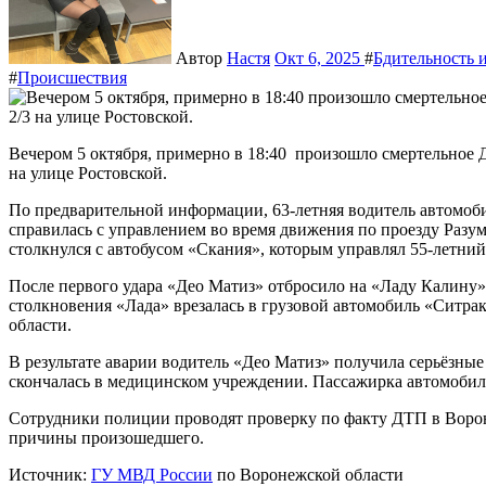
Автор
Настя
Окт 6, 2025
#
Бдительность и
#
Происшествия
Вечером 5 октября, примерно в 18:40 произошло смертельное ДТП в Воронеже. Инцидент случился возле дома № 2/3
на улице Ростовской.
По предварительной информации, 63-летняя водитель автомоби
справилась с управлением во время движения по проезду Разу
столкнулся с автобусом «Скания», которым управлял 55-летни
После первого удара «Део Матиз» отбросило на «Ладу Калину» 
столкновения «Лада» врезалась в грузовой автомобиль «Ситра
области.
В результате аварии водитель «Део Матиз» получила серьёзны
скончалась в медицинском учреждении. Пассажирка автомобиля
Сотрудники полиции проводят проверку по факту ДТП в Ворон
причины произошедшего.
Источник:
ГУ МВД России
по Воронежской области