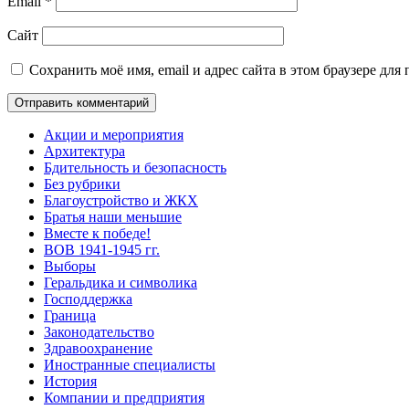
Email
*
Сайт
Сохранить моё имя, email и адрес сайта в этом браузере д
Акции и мероприятия
Архитектура
Бдительность и безопасность
Без рубрики
Благоустройство и ЖКХ
Братья наши меньшие
Вместе к победе!
ВОВ 1941-1945 гг.
Выборы
Геральдика и символика
Господдержка
Граница
Законодательство
Здравоохранение
Иностранные специалисты
История
Компании и предприятия