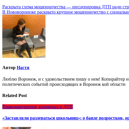
Навигация
Раскрыта схема мошенничества — инсценировка ДТП ради стр
В Нововоронеже раскрыто крупное мошенничество с социаль
по
записям
Автор
Настя
Люблю Воронеж, и с удовольствием пишу о нем! Копирайтер но
политических событий происходящих в Воронеж кой области
Related Post
Правонарушения, криминал и ДТП
«Заставляли раздеваться школьниц»: о банде подростков, 