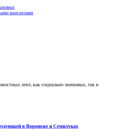
аховки
ными выплатами
востных лент, как социально значимых, так и
орудующей в Воронеже и Семилуках