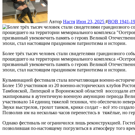
Автор
Настя
Июн 23, 2025
#
ВОВ 1941-194
Более трёх тысяч человек стали свидетелями грандиозного события – фестиваля «Сквозь века к Великой Победе»,
прошедшего на территории мемориального комплекса «Осетров
призванный увековечить память о героях Великой Отечествен
эпохи, стал настоящим праздником патриотизма и истории.
Кульминацией фестиваля стала впечатляющая военно-историчес
Более 150 участников из 20 военно-исторических клубов Росто
Тамбовской, Липецкой и Воронежской областей воссоздали а
экипированы в аутентичную военную амуницию периода Велик
участвовало 14 единиц тяжелой техники, что обеспечило неве
Звуки выстрелов, грохот танков, крики солдат – всё это созда
Позволив им на несколько часов перенестись в тяжёлые, но ге
Однако фестиваль не ограничился лишь реконструкцией. Госте
позволившая по-настоящему погрузиться в атмосферу того вр