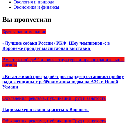
Экология и природа
Экономика и финансы
Вы пропустили
Братья наши меньшие
«Лучшие собаки России / РКФ. Шоу чемпионов»: в
Воронеже пройдёт масштабная выставка
Вместе к победе!
Силовые структуры и правоохранительные
органы
«Встал живой преградой»: росгвардеец остановил пробку
ради женщины с ребёнком-инвалидом на АЗС в Новой
Усмани
Объявления, реклама, публикации
Труд и занятость
Парикмахер в салон красоты г. Воронеж
Объявления, реклама, публикации
Труд и занятость