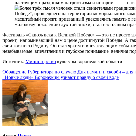
Фестиваль «Сквозь века к Великой Победе» — это не просто 
проект, напоминающий нам о цене достигнутой Победы. А так
свои жизни за Родину. Он стал ярким и впечатляющим событи
незабываемые впечатления и глубокое понимание величия под
Источник:
Министерство
культуры воронежской области
Навигация
Обращение Губернатора по случаю Дня памяти и скорби – дня н
«Новые люди» Воронежцы узнают правду о своей воде
по
записям
Автор
Настя