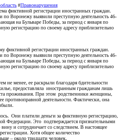
область
#
Правонарушения
 по Воронежу выявили преступную деятельность 46-
ющая на Бульваре Победы, за период с января по
ивную регистрацию по своему адресу приблизительно
ем не менее, ее раскрыли благодаря бдительности
 жилье, предоставляла иностранным гражданам лишь
еста проживания. При этом родственники женщины,
ее противоправной деятельности. Фактически, она
ибыли.
лось. Они платили деньги за фиктивную регистрацию,
ской Федерации. Это подтверждается признательными
вину и сотрудничает со следствием. В настоящее
 регистрации. Хотя общее количество
ьше – около тридцати человек.