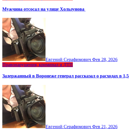
Мужчина отсосал на улице Хользунова
Евгений Серафимович
Фев 28, 2026
Правонарушения, криминал и ДТП
Задержанный в Воронеже генерал рассказал о расходах в 1,
Евгений Серафимович
Фев 21, 2026