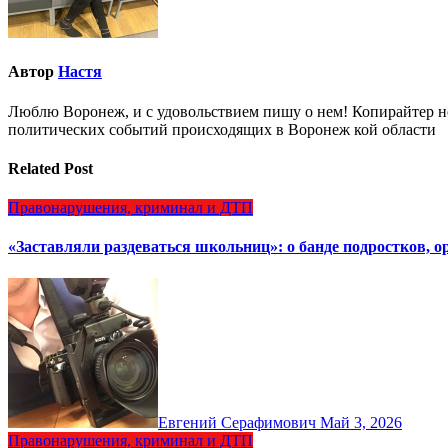
Автор
Настя
Люблю Воронеж, и с удовольствием пишу о нем! Копирайтер но
политических событий происходящих в Воронеж кой области
Related Post
Правонарушения, криминал и ДТП
«Заставляли раздеваться школьниц»: о банде подростков, 
Евгений Серафимович
Май 3, 2026
Правонарушения, криминал и ДТП