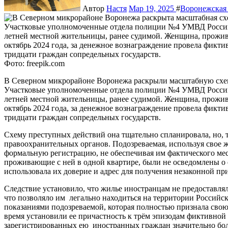
Автор
Настя
Мар 19, 2025
#
Воронежская 
Фото: freepik.com
В Северном микрорайоне Воронежа раскрыли масштабную схему фиктивной регистрации иностранных граждан.
Участковые уполномоченные отдела полиции №4 УМВД России
летней местной жительницы, ранее судимой. Женщина, прожива
октябрь 2024 года, за денежное вознаграждение провела фикт
тридцати граждан сопредельных государств.
Схему преступных действий она тщательно спланировала, но, т
правоохранительных органов. Подозреваемая, используя свое
формальную регистрацию, не обеспечивая им фактического м
проживающие с ней в одной квартире, были не осведомлены о 
использовала их доверие и адрес для получения незаконной пр
Следствие установило, что жилье иностранцам не предоставля
что позволяло им легально находиться на территории Россий
показаниями подозреваемой, которая полностью признала свою 
время установили ее причастность к трём эпизодам фиктивной
зарегистрированных ею иностранных граждан значительно бол