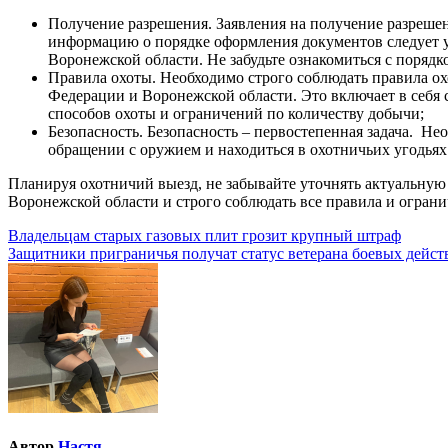
Получение разрешения. Заявления на получение разреше
информацию о порядке оформления документов следует у
Воронежской области. Не забудьте ознакомиться с порядк
Правила охоты. Необходимо строго соблюдать правила о
Федерации и Воронежской области. Это включает в себя
способов охоты и ограничений по количеству добычи;
Безопасность. Безопасность – первостепенная задача. Н
обращении с оружием и находиться в охотничьих угодья
Планируя охотничий выезд, не забывайте уточнять актуальну
Воронежской области и строго соблюдать все правила и ограни
Навигация
Владельцам старых газовых плит грозит крупный штраф
Защитники приграничья получат статус ветерана боевых дейст
по
записям
Автор
Настя