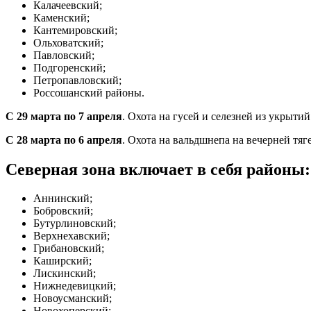
Калачеевский;
Каменский;
Кантемировский;
Ольховатский;
Павловский;
Подгоренский;
Петропавловский;
Россошанский районы.
С 29 марта по 7 апреля
. Охота на гусей и селезней из укрыти
С 28 марта по 6 апреля
. Охота на вальдшнепа на вечерней тяге
Северная зона включает в себя районы
Аннинский;
Бобровский;
Бутурлиновский;
Верхнехавский;
Грибановский;
Каширский;
Лискинский;
Нижнедевицкий;
Новоусманский;
Новохоперский;