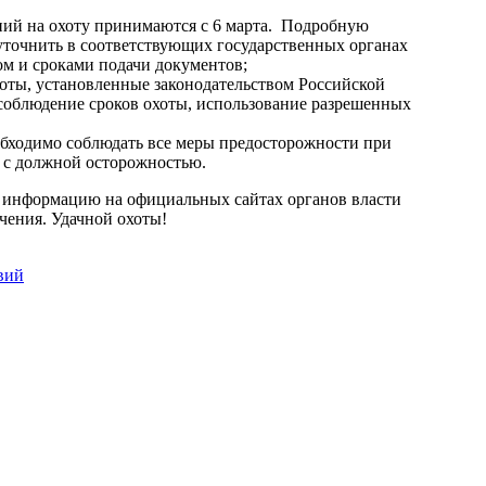
ний на охоту принимаются с 6 марта. Подробную
точнить в соответствующих государственных органах
ом и сроками подачи документов;
хоты, установленные законодательством Российской
 соблюдение сроков охоты, использование разрешенных
еобходимо соблюдать все меры предосторожности при
х с должной осторожностью.
ю информацию на официальных сайтах органов власти
чения. Удачной охоты!
вий