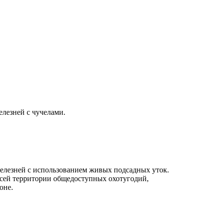
елезней с чучелами.
 селезней с использованием живых подсадных уток.
всей территории общедоступных охотугодий,
оне.