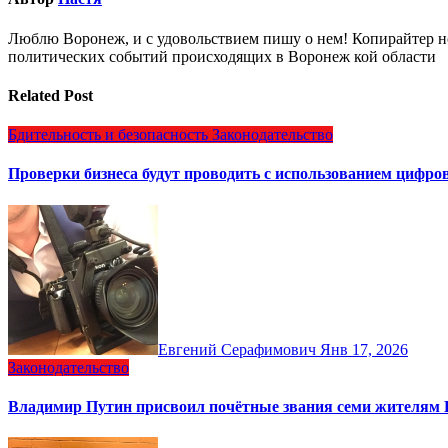
Люблю Воронеж, и с удовольствием пишу о нем! Копирайтер но
политических событий происходящих в Воронеж кой области
Related Post
Бдительность и безопасность
Законодательство
Проверки бизнеса будут проводить с использованием цифр
Евгений Серафимович
Янв 17, 2026
Законодательство
Владимир Путин присвоил почётные звания семи жителям 