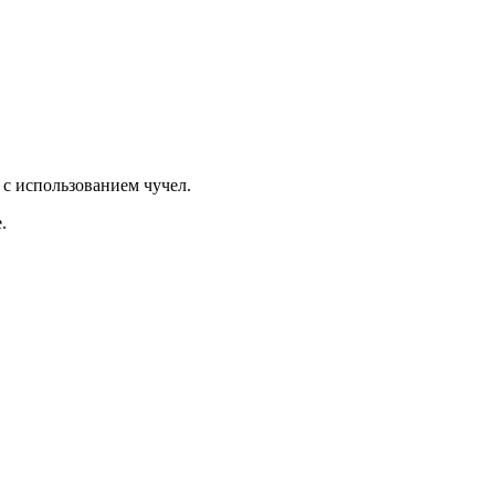
й с использованием чучел.
.
: