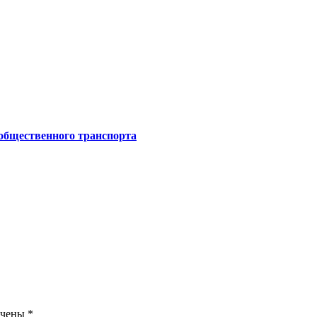
 общественного транспорта
ечены
*