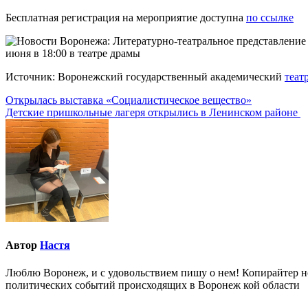
Бесплатная регистрация на мероприятие доступна
по ссылке
Источник: Воронежский государственный академический
теат
Навигация
Открылась выставка «Социалистическое вещество»
Детские пришкольные лагеря открылись в Ленинском районе
по
записям
Автор
Настя
Люблю Воронеж, и с удовольствием пишу о нем! Копирайтер но
политических событий происходящих в Воронеж кой области