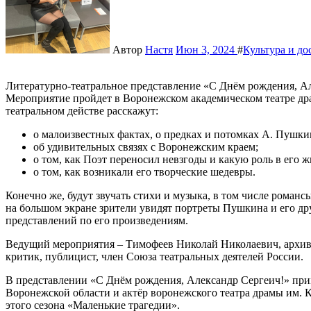
Автор
Настя
Июн 3, 2024
#
Культура и до
Литературно-театральное представление «С Днём рождения, Александр Сергеич!» состоится 7 июня в 18:00.
Мероприятие пройдет в Воронежском академическом театре др
театральном действе расскажут:
о малоизвестных фактах, о предках и потомках А. Пушки
об удивительных связях с Воронежским краем;
о том, как Поэт переносил невзгоды и какую роль в его 
о том, как возникали его творческие шедевры.
Конечно же, будут звучать стихи и музыка, в том числе романс
на большом экране зрители увидят портреты Пушкина и его др
представлений по его произведениям.
Ведущий мероприятия – Тимофеев Николай Николаевич, архива
критик, публицист, член Союза театральных деятелей России.
В представлении «С Днём рождения, Александр Сергеич!» при
Воронежской области и актёр воронежского театра драмы им. К
этого сезона «Маленькие трагедии».