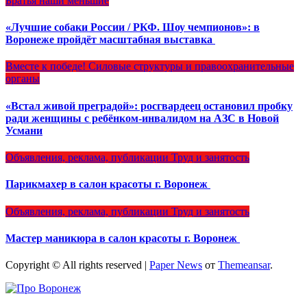
Братья наши меньшие
«Лучшие собаки России / РКФ. Шоу чемпионов»: в
Воронеже пройдёт масштабная выставка
Вместе к победе!
Силовые структуры и правоохранительные
органы
«Встал живой преградой»: росгвардеец остановил пробку
ради женщины с ребёнком-инвалидом на АЗС в Новой
Усмани
Объявления, реклама, публикации
Труд и занятость
Парикмахер в салон красоты г. Воронеж
Объявления, реклама, публикации
Труд и занятость
Мастер маникюра в салон красоты г. Воронеж
Copyright © All rights reserved
|
Paper News
от
Themeansar
.