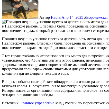
Автор
Настя
Апр 14, 2025
#
Воронежская 
Полиция недавно успешно пресекла деятельность места для использования наркотических веществ (наркопритона) в
Павловском районе. Операция была проведена на основании 
помещение — гараж, который располагался в частном секторе 
Этот гараж стабильно использовался как место для потреблен
установлено, что 43-летний житель этого района, имеющий пр
здоровья, является организатором этой незаконной деятельнос
предоставил свой гараж своим знакомым для употребления нарк
конца января по февраль текущего года.
Во время обыска полицейские обнаружили и изъяли различные
включая колбы. В результате, было возбуждено уголовное дело
Которая касается организации или содержания притонов. За со
четырех лет лишения свободы.
Источник:
Главное управление
МВД России по Воронежской о