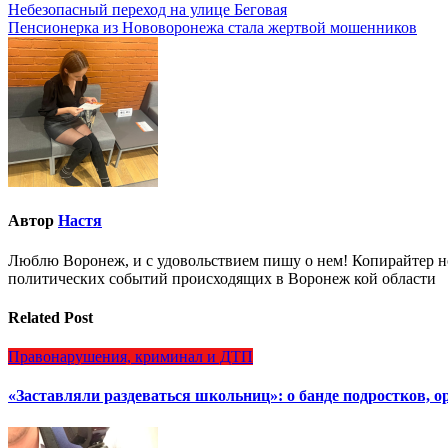
Навигация
Небезопасный переход на улице Беговая
Пенсионерка из Нововоронежа стала жертвой мошенников
по
записям
Автор
Настя
Люблю Воронеж, и с удовольствием пишу о нем! Копирайтер но
политических событий происходящих в Воронеж кой области
Related Post
Правонарушения, криминал и ДТП
«Заставляли раздеваться школьниц»: о банде подростков, 