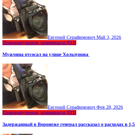
Евгений Серафимович
Май 3, 2026
Правонарушения, криминал и ДТП
Мужчина отсосал на улице Хользунова
Евгений Серафимович
Фев 28, 2026
Правонарушения, криминал и ДТП
Задержанный в Воронеже генерал рассказал о расходах в 1,