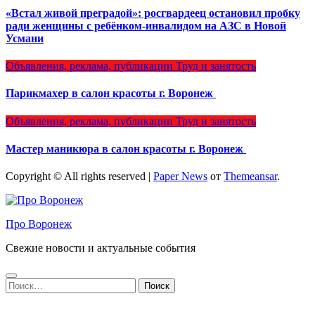
«Встал живой преградой»: росгвардеец остановил пробку
ради женщины с ребёнком-инвалидом на АЗС в Новой
Усмани
Объявления, реклама, публикации
Труд и занятость
Парикмахер в салон красоты г. Воронеж
Объявления, реклама, публикации
Труд и занятость
Мастер маникюра в салон красоты г. Воронеж
Copyright © All rights reserved
|
Paper News
от
Themeansar
.
Про Воронеж
Свежие новости и актуальные события
Найти: