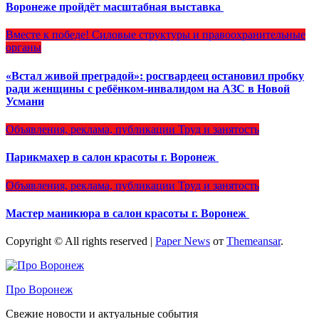
Воронеже пройдёт масштабная выставка
Вместе к победе!
Силовые структуры и правоохранительные
органы
«Встал живой преградой»: росгвардеец остановил пробку
ради женщины с ребёнком-инвалидом на АЗС в Новой
Усмани
Объявления, реклама, публикации
Труд и занятость
Парикмахер в салон красоты г. Воронеж
Объявления, реклама, публикации
Труд и занятость
Мастер маникюра в салон красоты г. Воронеж
Copyright © All rights reserved
|
Paper News
от
Themeansar
.
Про Воронеж
Свежие новости и актуальные события