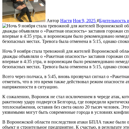
Автор
Настя
Ноя 9, 2025
#
Бдительность и
Ночь 9 ноября стала тревожной для жителей Воронежской области. В течение нескольких часов местные власти
дважды объявляли о «Ракетная опасность» заставив горожан с
впервые в 4:35 утра, и воронежцам было рекомендовано немед
безопасных местах. Тревога была отменена в 5:15, однако спок
Всего через полчаса, в 5:45, вновь прозвучал сигнал о «Ракетн
отметить, что в это время также действовал режим опасности 
напряженности в ситуацию.
К сожалению, Воронеж не стал исключением в череде атак, кот
ракетному удару подвергся Белгород, где повредили критичес
теплоснабжения, оставив без света около 20 тысяч человек. Эт
уязвимыми могут быть современные города в условиях конфли
В Воронежской области последствия атаки БПЛА также были
объект и строительное предприятие. К счастью, в результате э