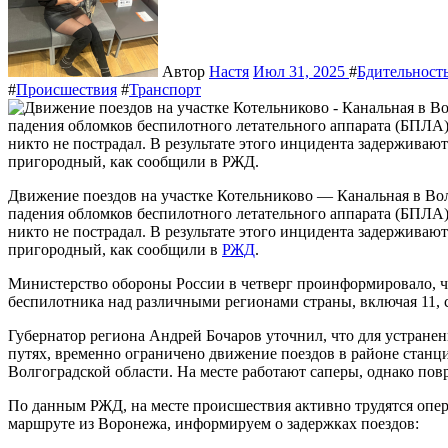
Автор
Настя
Июл 31, 2025
#
Бдительность
#
Происшествия
#
Транспорт
Движение поездов на участке Котельниково — Канальная в Волгоградской области временно остановлено из-за
падения обломков беспилотного летательного аппарата (БПЛА
никто не пострадал. В результате этого инцидента задерживаю
пригородный, как сообщили в
РЖД
.
Министерство обороны России в четверг проинформировало, 
беспилотника над различными регионами страны, включая 11, 
Губернатор региона Андрей Бочаров уточнил, что для устран
путях, временно ограничено движение поездов в районе станц
Волгоградской области. На месте работают саперы, однако по
По данным РЖД, на месте происшествия активно трудятся опе
маршруте из Воронежа, информируем о задержках поездов: