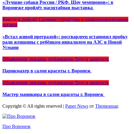
«Лучшие собаки России / РКФ. Шоу чемпионов»: в
Воронеже пройдёт масштабная выставка
Вместе к победе!
Силовые структуры и правоохранительные
органы
«Встал живой преградой»: росгвардеец остановил пробку
ради женщины с ребёнком-инвалидом на АЗС в Новой
Усмани
Объявления, реклама, публикации
Труд и занятость
Парикмахер в салон красоты г. Воронеж
Объявления, реклама, публикации
Труд и занятость
Мастер маникюра в салон красоты г. Воронеж
Copyright © All rights reserved
|
Paper News
от
Themeansar
.
Про Воронеж