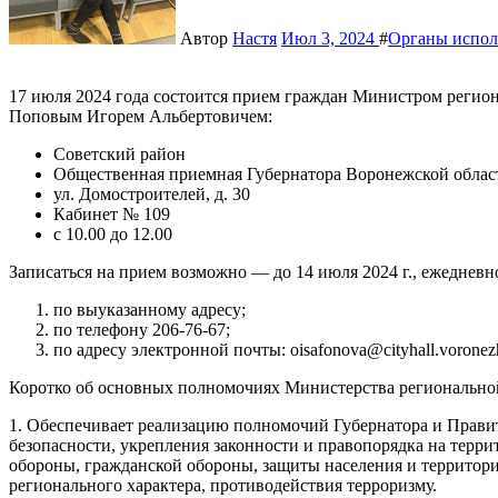
Автор
Настя
Июл 3, 2024
#
Органы испол
17 июля 2024 года состоится прием граждан Министром реги
Поповым Игорем Альбертовичем:
Советский район
Общественная приемная Губернатора Воронежской обла
ул. Домостроителей, д. 30
Кабинет № 109
с 10.00 до 12.00
Записаться на прием возможно — до 14 июля 2024 г., ежедневн
по выуказанному адресу;
по телефону 206-76-67;
по адресу электронной почты: oisafonova@cityhall.voronezh-
Коротко об основных полномочиях Министерства региональной
1. Обеспечивает реализацию полномочий Губернатора и Прави
безопасности, укрепления законности и правопорядка на терр
обороны, гражданской обороны, защиты населения и террито
регионального характера, противодействия терроризму.