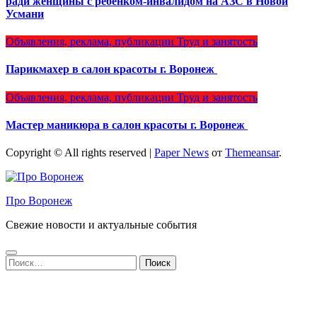
ради женщины с ребёнком-инвалидом на АЗС в Новой
Усмани
Объявления, реклама, публикации
Труд и занятость
Парикмахер в салон красоты г. Воронеж
Объявления, реклама, публикации
Труд и занятость
Мастер маникюра в салон красоты г. Воронеж
Copyright © All rights reserved
|
Paper News
от
Themeansar
.
Про Воронеж
Свежие новости и актуальные события
Найти: