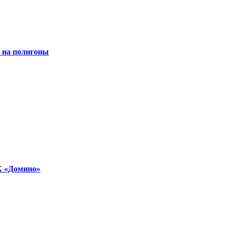
ы на полигоны
К «Домино»