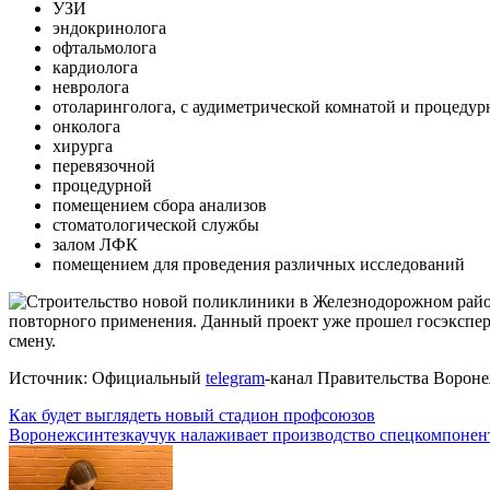
УЗИ
эндокринолога
офтальмолога
кардиолога
невролога
отоларинголога, с аудиметрической комнатой и процедур
онколога
хирурга
перевязочной
процедурной
помещением сбора анализов
стоматологической службы
залом ЛФК
помещением для проведения различных исследований
Источник: Официальный
telegram
-канал Правительства Вороне
Навигация
Как будет выглядеть новый стадион профсоюзов
Воронежсинтезкаучук налаживает производство спецкомпонент
по
записям