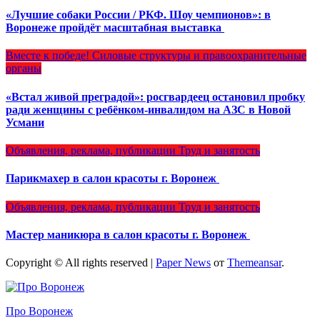
«Лучшие собаки России / РКФ. Шоу чемпионов»: в
Воронеже пройдёт масштабная выставка
Вместе к победе!
Силовые структуры и правоохранительные
органы
«Встал живой преградой»: росгвардеец остановил пробку
ради женщины с ребёнком-инвалидом на АЗС в Новой
Усмани
Объявления, реклама, публикации
Труд и занятость
Парикмахер в салон красоты г. Воронеж
Объявления, реклама, публикации
Труд и занятость
Мастер маникюра в салон красоты г. Воронеж
Copyright © All rights reserved
|
Paper News
от
Themeansar
.
Про Воронеж