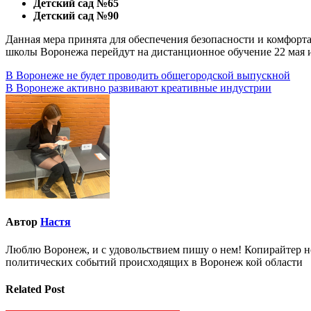
Детский сад №65
Детский сад №90
Данная мера принята для обеспечения безопасности и комфорт
школы Воронежа перейдут на дистанционное обучение 22 мая и
Навигация
В Воронеже не будет проводить общегородской выпускной
В Воронеже активно развивают креативные индустрии
по
записям
Автор
Настя
Люблю Воронеж, и с удовольствием пишу о нем! Копирайтер но
политических событий происходящих в Воронеж кой области
Related Post