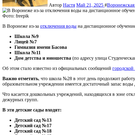
Автор
Настя
Май 21, 2025
#
Воронежская 
Фото: freepik
В Воронеже из-за
отключения воды
на дистанционное обучение 
Школа №9
Лицей №7
Гимназия имени Басова
Школа №11
Дом детства и юношества
(по адресу улица Студенческая
Об этом стало известно из официальных сообщений
городской
Важно отметить
, что школа №28 в этот день продолжит работ
образовательном учреждении имеется достаточный запас воды
Что касается дошкольных учреждений, находящихся в зоне отк
дежурных групп.
В эти детские сады входят:
Детский сад №13
Детский сад №17
Детский сад №18