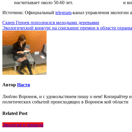
Источник: Официальный
telegram
-канал управления экологии
Навигация
Сквер Героев пополнился молодыми деревьями
Экологический конкурс на соискание премии в области охра
по
записям
Автор
Настя
Люблю Воронеж, и с удовольствием пишу о нем! Копирайтер но
политических событий происходящих в Воронеж кой области
Related Post
Экология и природа