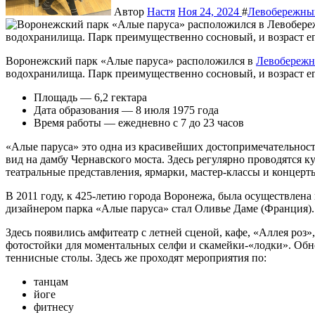
Автор
Настя
Ноя 24, 2024
#
Левобережны
Воронежский парк «Алые паруса» расположился в
Левобереж
водохранилища. Парк преимущественно сосновый, и возраст его
Площадь — 6,2 гектара
Дата образования — 8 июля 1975 года
Время работы — ежедневно с 7 до 23 часов
«Алые паруса» это одна из красивейших достопримечательнос
вид на дамбу Чернавского моста. Здесь регулярно проводятся 
театральные представления, ярмарки, мастер-классы и концерт
В 2011 году, к 425-летию города Воронежа, была осуществлен
дизайнером парка «Алые паруса» стал Оливье Даме (Франция).
Здесь появились амфитеатр с летней сценой, кафе, «Аллея роз
фотостойки для моментальных селфи и скамейки-«лодки». Об
теннисные столы. Здесь же проходят мероприятия по:
танцам
йоге
фитнесу