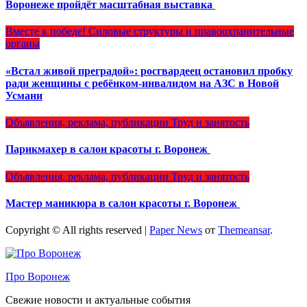
Воронеже пройдёт масштабная выставка
Вместе к победе!
Силовые структуры и правоохранительные
органы
«Встал живой преградой»: росгвардеец остановил пробку
ради женщины с ребёнком-инвалидом на АЗС в Новой
Усмани
Объявления, реклама, публикации
Труд и занятость
Парикмахер в салон красоты г. Воронеж
Объявления, реклама, публикации
Труд и занятость
Мастер маникюра в салон красоты г. Воронеж
Copyright © All rights reserved
|
Paper News
от
Themeansar
.
Про Воронеж
Свежие новости и актуальные события