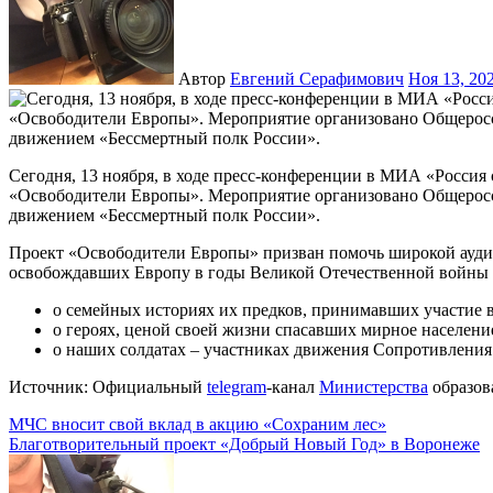
Автор
Евгений Серафимович
Ноя 13, 20
Сегодня, 13 ноября, в ходе пресс-конференции в МИА «Россия сегодня» стартовал патриотический проект
«Освободители Европы». Мероприятие организовано Общерос
движением «Бессмертный полк России».
Проект «Освободители Европы» призван помочь широкой ауди
освобождавших Европу в годы Великой Отечественной войны 19
о семейных историях их предков, принимавших участие 
о героях, ценой своей жизни спасавших мирное населени
о наших солдатах – участниках движения Сопротивления
Источник: Официальный
telegram
-канал
Министерства
образов
Навигация
МЧС вносит свой вклад в акцию «Сохраним лес»
Благотворительный проект «Добрый Новый Год» в Воронеже
по
записям