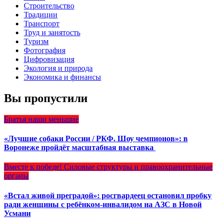
Строительство
Традиции
Транспорт
Труд и занятость
Туризм
Фотография
Цифровизация
Экология и природа
Экономика и финансы
Вы пропустили
Братья наши меньшие
«Лучшие собаки России / РКФ. Шоу чемпионов»: в
Воронеже пройдёт масштабная выставка
Вместе к победе!
Силовые структуры и правоохранительные
органы
«Встал живой преградой»: росгвардеец остановил пробку
ради женщины с ребёнком-инвалидом на АЗС в Новой
Усмани