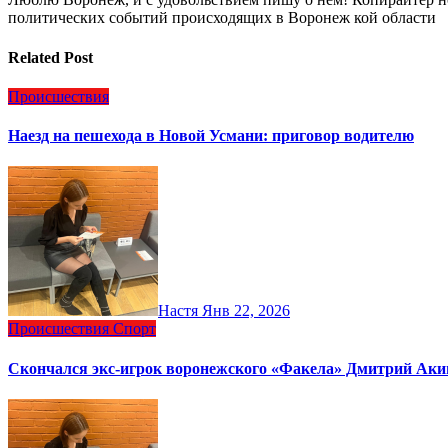
политических событий происходящих в Воронеж кой области
Related Post
Происшествия
Наезд на пешехода в Новой Усмани: приговор водителю
Настя
Янв 22, 2026
Происшествия
Спорт
Скончался экс‑игрок воронежского «Факела» Дмитрий Ак