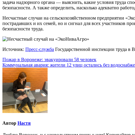
задача надзорного органа — выяснить, какие условия труда с
безопасности. А также определить, насколько адекватно работ
Несчастные случаи на сельскохозяйственном предприятии «Эко
пострадавших и их семей, но и сигнал для всех участников пр
безопасности труда.
Источник:
Пресс-служба
Государственной инспекции труда в 
Навигация
Пожар в Воронеже: эвакуировали 58 человек
Коммунальная авария: жители 12 улиц остались без водоснабж
по
записям
Автор
Настя
Люблю Воронеж, и с удовольствием пишу о нем! Копирайтер но