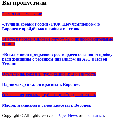
Вы пропустили
Братья наши меньшие
«Лучшие собаки России / РКФ. Шоу чемпионов»: в
Воронеже пройдёт масштабная выставка
Вместе к победе!
Силовые структуры и правоохранительные
органы
«Встал живой преградой»: росгвардеец остановил пробку
ради женщины с ребёнком-инвалидом на АЗС в Новой
Усмани
Объявления, реклама, публикации
Труд и занятость
Парикмахер в салон красоты г. Воронеж
Объявления, реклама, публикации
Труд и занятость
Мастер маникюра в салон красоты г. Воронеж
Copyright © All rights reserved
|
Paper News
от
Themeansar
.