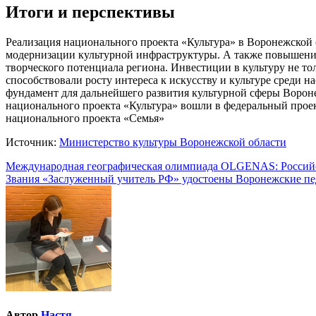
Итоги и перспективы
Реализация национального проекта «Культура» в Воронежской 
модернизации культурной инфраструктуры. А также повышении
творческого потенциала региона. Инвестиции в культуру не т
способствовали росту интереса к искусству и культуре среди 
фундамент для дальнейшего развития культурной сферы Ворон
национального проекта «Культура» вошли в федеральный прое
национального проекта «Семья»
Источник:
Министерство культуры Воронежской области
Навигация
Международная географическая олимпиада OLGENAS: Российс
Звания «Заслуженный учитель РФ» удостоены Воронежские п
по
записям
Автор
Настя