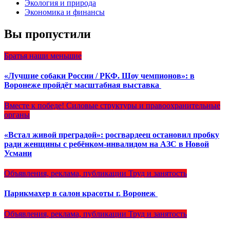
Экология и природа
Экономика и финансы
Вы пропустили
Братья наши меньшие
«Лучшие собаки России / РКФ. Шоу чемпионов»: в
Воронеже пройдёт масштабная выставка
Вместе к победе!
Силовые структуры и правоохранительные
органы
«Встал живой преградой»: росгвардеец остановил пробку
ради женщины с ребёнком-инвалидом на АЗС в Новой
Усмани
Объявления, реклама, публикации
Труд и занятость
Парикмахер в салон красоты г. Воронеж
Объявления, реклама, публикации
Труд и занятость