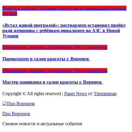
Вместе к победе!
Силовые структуры и правоохранительные
органы
«Встал живой преградой»: росгвардеец остановил пробку
ради женщины с ребёнком-инвалидом на АЗС в Новой
Усмани
Объявления, реклама, публикации
Труд и занятость
Парикмахер в салон красоты г. Воронеж
Объявления, реклама, публикации
Труд и занятость
Мастер маникюра в салон красоты г. Воронеж
Copyright © All rights reserved
|
Paper News
от
Themeansar
.
Про Воронеж
Свежие новости и актуальные события