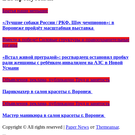
Братья наши меньшие
«Лучшие собаки России / РКФ. Шоу чемпионов»: в
Воронеже пройдёт масштабная выставка
Вместе к победе!
Силовые структуры и правоохранительные
органы
«Встал живой преградой»: росгвардеец остановил пробку
ради женщины с ребёнком-инвалидом на АЗС в Новой
Усмани
Объявления, реклама, публикации
Труд и занятость
Парикмахер в салон красоты г. Воронеж
Объявления, реклама, публикации
Труд и занятость
Мастер маникюра в салон красоты г. Воронеж
Copyright © All rights reserved
|
Paper News
от
Themeansar
.