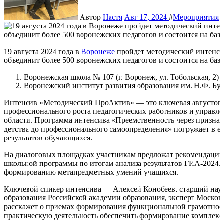
Автор
Настя
Авг 17, 2024
#
Мероприятия
19 августа 2024 года в
Воронеже
пройдет методический интен
объединит более 500 воронежских педагогов и состоится на ба
Воронежская школа № 107 (г. Воронеж, ул. Тобольская, 2)
Воронежский институт развития образования им. Н.Ф. Буна
Интенсив «Методический ПроАктив» — это ключевая августов
профессионального роста педагогических работников и управл
области. Программа интенсива «Преемственность через призн
детства до профессионального самоопределения» погружает в
результатов обучающихся.
На диалоговых площадках участникам предложат рекомендац
школьной программы по итогам анализа результатов ГИА-2024.
формированию метапредметных умений учащихся.
Ключевой спикер интенсива — Алексей Конобеев, старший нау
образования Российской академии образования, эксперт Москов
расскажет о приемах формирования функциональной грамотности
практическую деятельность обеспечить формирование комплекс