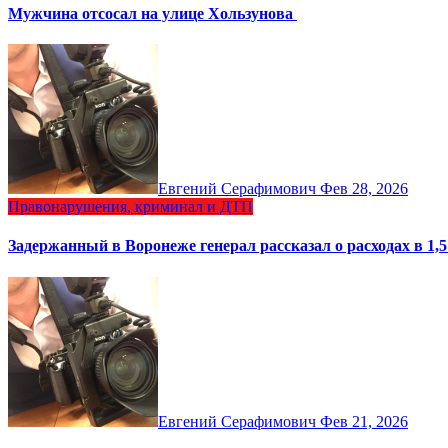
Мужчина отсосал на улице Хользунова
Евгений Серафимович
Фев 28, 2026
Правонарушения, криминал и ДТП
Задержанный в Воронеже генерал рассказал о расходах в 1,
Евгений Серафимович
Фев 21, 2026