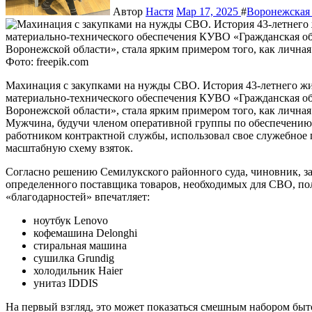
Автор
Настя
Мар 17, 2025
#
Воронежская 
Фото: freepik.com
Махинация с закупками на нужды СВО. История 43-летнего жителя Семилук, бывшего заместителя начальника
материально-технического обеспечения КУВО «Гражданская об
Воронежской области», стала ярким примером того, как личная
Мужчина, будучи членом оперативной группы по обеспечению
работником контрактной службы, использовал свое служебное 
масштабную схему взяток.
Согласно решению Семилукского районного суда, чиновник, за
определенного поставщика товаров, необходимых для СВО, по
«благодарностей» впечатляет:
ноутбук Lenovo
кофемашина Delonghi
стиральная машина
сушилка Grundig
холодильник Haier
унитаз IDDIS
На первый взгляд, это может показаться смешным набором быто