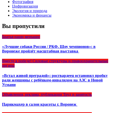
Фотография
Цифровизация
Экология и природа
Экономика и финансы
Вы пропустили
Братья наши меньшие
«Лучшие собаки России / РКФ. Шоу чемпионов»: в
Воронеже пройдёт масштабная выставка
Вместе к победе!
Силовые структуры и правоохранительные
органы
«Встал живой преградой»: росгвардеец остановил пробку
ради женщины с ребёнком-инвалидом на АЗС в Новой
Усмани
Объявления, реклама, публикации
Труд и занятость
Парикмахер в салон красоты г. Воронеж