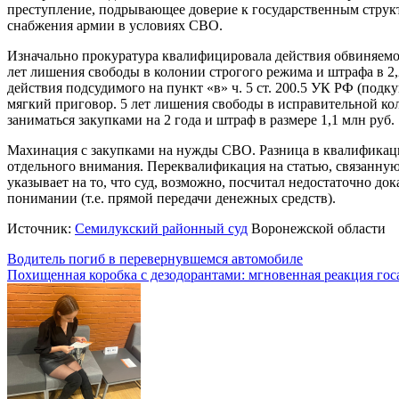
преступление, подрывающее доверие к государственным струк
снабжения армии в условиях СВО.
Изначально прокуратура квалифицировала действия обвиняемог
лет лишения свободы в колонии строгого режима и штрафа в 2
действия подсудимого на пункт «в» ч. 5 ст. 200.5 УК РФ (подк
мягкий приговор. 5 лет лишения свободы в исправительной ко
заниматься закупками на 2 года и штраф в размере 1,1 млн руб.
Махинация с закупками на нужды СВО. Разница в квалификации
отдельного внимания. Переквалификация на статью, связанну
указывает на то, что суд, возможно, посчитал недостаточно до
понимании (т.е. прямой передачи денежных средств).
Источник:
Семилукский районный суд
Воронежской области
Навигация
Водитель погиб в перевернувшемся автомобиле
Похищенная коробка с дезодорантами: мгновенная реакция го
по
записям