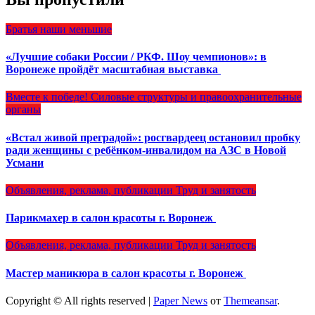
Братья наши меньшие
«Лучшие собаки России / РКФ. Шоу чемпионов»: в
Воронеже пройдёт масштабная выставка
Вместе к победе!
Силовые структуры и правоохранительные
органы
«Встал живой преградой»: росгвардеец остановил пробку
ради женщины с ребёнком-инвалидом на АЗС в Новой
Усмани
Объявления, реклама, публикации
Труд и занятость
Парикмахер в салон красоты г. Воронеж
Объявления, реклама, публикации
Труд и занятость
Мастер маникюра в салон красоты г. Воронеж
Copyright © All rights reserved
|
Paper News
от
Themeansar
.