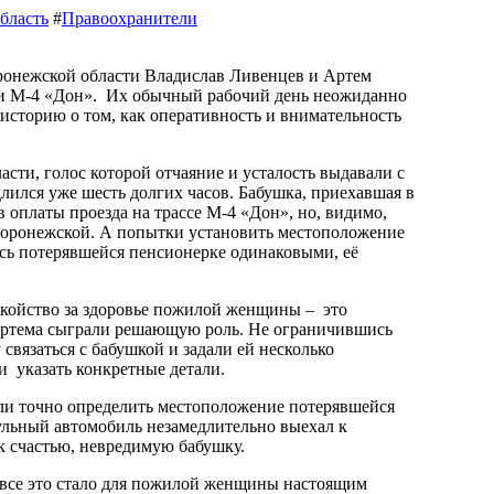
бласть
#
Правоохранители
ги М-4 «Дон». Их обычный рабочий день неожиданно
историю о том, как оперативность и внимательность
сти, голос которой отчаяние и усталость выдавали с
лился уже шесть долгих часов. Бабушка, приехавшая в
 оплаты проезда на трассе М-4 «Дон», но, видимо,
 Воронежской. А попытки установить местоположение
ись потерявшейся пенсионерке одинаковыми, её
койство за здоровье пожилой женщины – это
 Артема сыграли решающую роль. Не ограничившись
язаться с бабушкой и задали ей несколько
 указать конкретные детали.
ли точно определить местоположение потерявшейся
ульный автомобиль незамедлительно выехал к
 к счастью, невредимую бабушку.
 все это стало для пожилой женщины настоящим