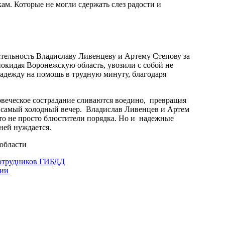
ам. Которые не могли сдержать слез радости и
тельность Владиславу Ливенцеву и Артему Степову за
покидая Воронежскую область, увозили с собой не
 надежду на помощь в трудную минуту, благодаря
овеческое сострадание сливаются воедино, превращая
в самый холодный вечер. Владислав Ливенцев и Артем
то не просто блюстители порядка. Но и надежные
ней нуждается.
области
сотрудников ГИБДД
дии