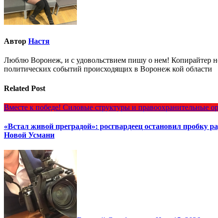
Автор
Настя
Люблю Воронеж, и с удовольствием пишу о нем! Копирайтер но
политических событий происходящих в Воронеж кой области
Related Post
Вместе к победе!
Силовые структуры и правоохранительные о
«Встал живой преградой»: росгвардеец остановил пробку 
Новой Усмани