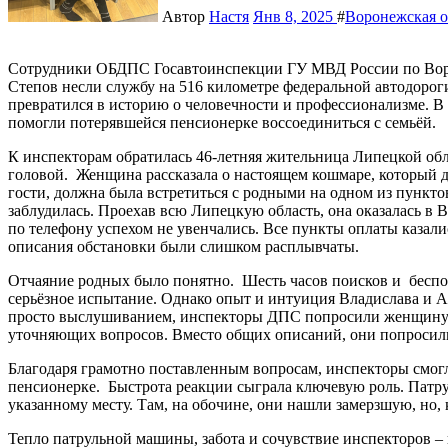
Автор
Настя
Янв 8, 2025
#
Воронежская о
Сотрудники ОБДПС Госавтоинспекции ГУ МВД России по Воронежской области Владислав Ливенцев и Артем
Степов несли службу на 516 километре федеральной автодоро
превратился в историю о человечности и профессионализме. В 
помогли потерявшейся пенсионерке воссоединиться с семьёй.
К инспекторам обратилась 46-летняя жительница Липецкой обла
головой. Женщина рассказала о настоящем кошмаре, который д
гости, должна была встретиться с родными на одном из пунктов
заблудилась. Проехав всю Липецкую область, она оказалась в
по телефону успехом не увенчались. Все пункты оплаты казал
описания обстановки были слишком расплывчаты.
Отчаяние родных было понятно. Шесть часов поисков и беспо
серьёзное испытание. Однако опыт и интуиция Владислава и
просто выслушиванием, инспекторы ДПС попросили женщину св
уточняющих вопросов. Вместо общих описаний, они попросили
Благодаря грамотно поставленным вопросам, инспекторы смог
пенсионерке. Быстрота реакции сыграла ключевую роль. Патр
указанному месту. Там, на обочине, они нашли замерзшую, но,
Тепло патрульной машины, забота и сочувствие инспекторов –