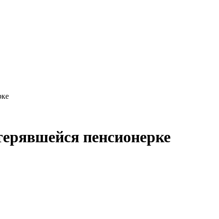
рке
ерявшейся пенсионерке