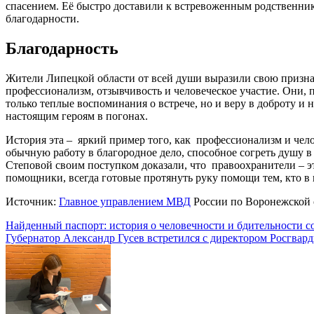
спасением. Её быстро доставили к встревоженным родственник
благодарности.
Благодарность
Жители Липецкой области от всей души выразили свою призна
профессионализм, отзывчивость и человеческое участие. Они, 
только теплые воспоминания о встрече, но и веру в доброту и
настоящим героям в погонах.
История эта – яркий пример того, как профессионализм и чел
обычную работу в благородное дело, способное согреть душу 
Степовой своим поступком доказали, что правоохранители – э
помощники, всегда готовые протянуть руку помощи тем, кто в 
Источник:
Главное управлением МВД
России по Воронежской 
Навигация
Найденный паспорт: история о человечности и бдительности 
Губернатор Александр Гусев встретился с директором Росгвар
по
записям