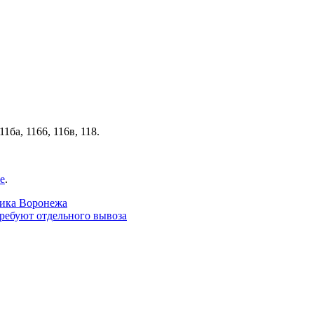
11ба, 1166, 116в, 118.
е
.
ника Воронежа
ребуют отдельного вывоза