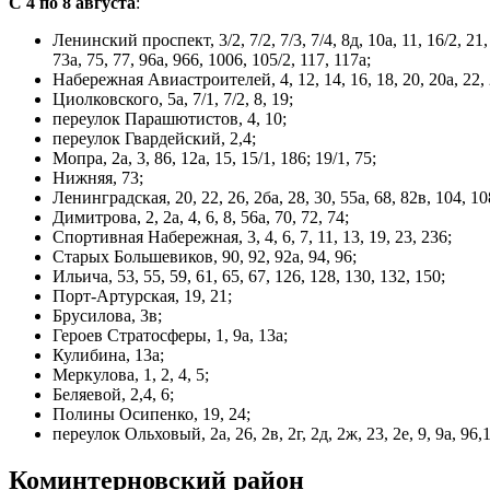
С 4 по 8 августа
:
Ленинский проспект, 3/2, 7/2, 7/3, 7/4, 8д, 10а, 11, 16/2, 21, 2
73а, 75, 77, 96а, 966, 1006, 105/2, 117, 117а;
Набережная Авиастроителей, 4, 12, 14, 16, 18, 20, 20а, 22, 24
Циолковского, 5а, 7/1, 7/2, 8, 19;
переулок Парашютистов, 4, 10;
переулок Гвардейский, 2,4;
Мопра, 2a, 3, 86, 12а, 15, 15/1, 186; 19/1, 75;
Нижняя, 73;
Ленинградская, 20, 22, 26, 2ба, 28, 30, 55а, 68, 82в, 104, 10
Димитрова, 2, 2a, 4, 6, 8, 56а, 70, 72, 74;
Спортивная Набережная, 3, 4, 6, 7, 11, 13, 19, 23, 236;
Старых Большевиков, 90, 92, 92а, 94, 96;
Ильича, 53, 55, 59, 61, 65, 67, 126, 128, 130, 132, 150;
Порт-Артурская, 19, 21;
Брусилова, 3в;
Героев Стратосферы, 1, 9а, 13а;
Кулибина, 13а;
Меркулова, 1, 2, 4, 5;
Беляевой, 2,4, 6;
Полины Осипенко, 19, 24;
переулок Ольховый, 2а, 26, 2в, 2г, 2д, 2ж, 23, 2е, 9, 9а, 96,1
Коминтерновский район