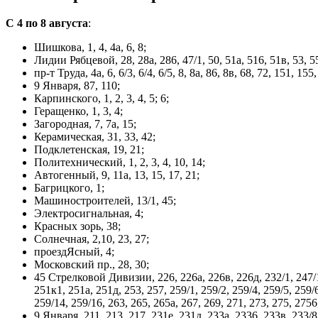
С 4 по 8 августа
:
Шишкова, 1, 4, 4а, 6, 8;
Лидии Рябцевой, 28, 28a, 286, 47/1, 50, 51а, 516, 51в, 53, 5
пр-т Труда, 4а, 6, 6/3, 6/4, 6/5, 8, 8a, 86, 8в, 68, 72, 151, 155
9 Января, 87, 110;
Карпинского, 1, 2, 3, 4, 5; 6;
Геращенко, 1, 3, 4;
Загородная, 7, 7а, 15;
Керамическая, 31, 33, 42;
Подклетенская, 19, 21;
Политехнический, 1, 2, 3, 4, 10, 14;
Автогенный, 9, 11а, 13, 15, 17, 21;
Багрицкого, 1;
Машиностроителей, 13/1, 45;
Электросигнальная, 4;
Красных зорь, 38;
Солнечная, 2,10, 23, 27;
проездЯсный, 4;
Московский пр., 28, 30;
45 Стрелковой Дивизии, 226, 226а, 226в, 226д, 232/1, 247/1, 
251к1, 251а, 251д, 253, 257, 259/1, 259/2, 259/4, 259/5, 259/6
259/14, 259/16, 263, 265, 265а, 267, 269, 271, 273, 275, 2756
9 Января, 211, 213, 217, 231е, 231д, 233а, 2336, 233в, 233/8,