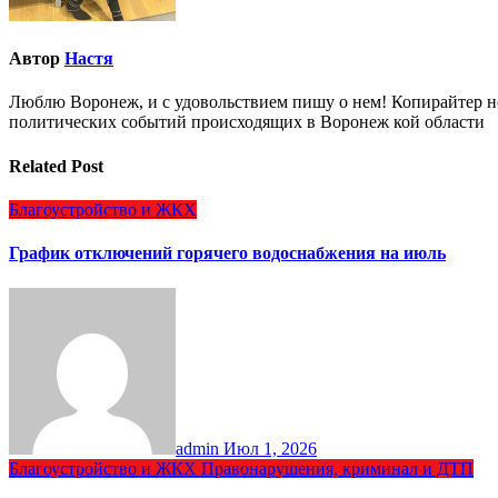
Автор
Настя
Люблю Воронеж, и с удовольствием пишу о нем! Копирайтер но
политических событий происходящих в Воронеж кой области
Related Post
Благоустройство и ЖКХ
График отключений горячего водоснабжения на июль
admin
Июл 1, 2026
Благоустройство и ЖКХ
Правонарушения, криминал и ДТП