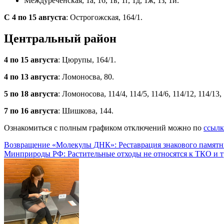
Междуреченская, 1а, 16, 1в, 1г, 1д, 1ж, 1з, 1и.
С 4 по 15 августа
: Острогожская, 164/1.
Центральный район
4 по 15 августа
: Цюрупы, 164/1.
4 по 13 августа
: Ломоносва, 80.
5 по 18 августа
: Ломоносова, 114/4, 114/5, 114/6, 114/12, 114/13, 
7 по 16 августа
: Шишкова, 144.
Ознакомиться с полным графиком отключений можно по
ссылк
Навигация
Возвращение «Молекулы ДНК»: Реставрация знакового памят
Минприроды РФ: Растительные отходы не относятся к ТКО и т
по
записям