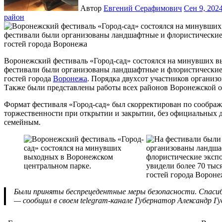
Автор
Евгений Серафимович
Сен 9, 202
район
Воронежский фестиваль «Город-сад» состоялся на минувших выходных в Воронежском центральном парке. На
фестивали были организованы ландшафтные и флористические 
гостей города
Воронежа
. Порядка двухсот участников организ
Также были представлены работы всех районов Воронежской 
Формат фестиваля «Город-сад» был скорректирован по сообра
торжественности при открытии и закрытии, без официальных д
семейным.
Были приняты беспрецедентные меры безопасности. Спасибо воронежцам за понимание необходимости этих мер
— сообщил в своем telegram-канале Губернатор Александр Гу