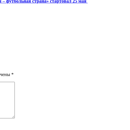
я – футбольная страна» стартовал 25 мая
ечены
*