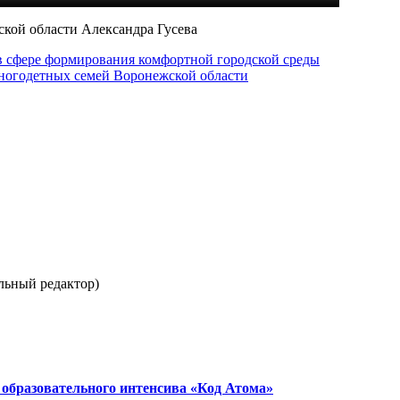
ской области Александра Гусева
 в сфере формирования комфортной городской среды
ногодетных семей Воронежской области
льный редактор)
образовательного интенсива «Код Атома»