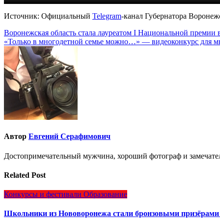
Источник: Официальный
Telegram
-канал Губернатора Воронеж
Навигация
Воронежская область стала лауреатом I Национальной премии
«Только в многодетной семье можно…» — видеоконкурс для м
по
записям
Автор
Евгений Серафимович
Достопримечательный мужчина, хороший фотограф и замечате
Related Post
Конкурсы и фестивали
Образование
Школьники из Нововоронежа стали бронзовыми призёрами 