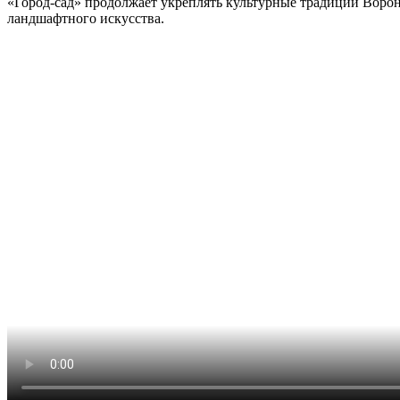
«Город-сад» продолжает укреплять культурные традиции Ворон
ландшафтного искусства.