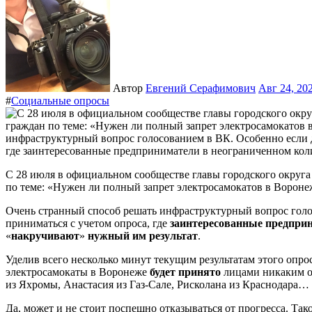
Автор
Евгений Серафимович
Авг 24, 20
#
Социальные опросы
С 28 июля в официальном сообществе главы городского округ
по теме: «Нужен ли полный запрет электросамокатов в Вороне
Очень странный способ решать инфраструктурный вопрос голо
приниматься с учетом опроса, где
заинтересованные предпри
«
накручивают
»
нужный им результат
.
Уделив всего несколько минут текущим результатам этого опро
электросамокаты в Воронеже
будет принято
лицами никаким о
из Яхромы, Анастасия из Газ-Сале, Рисколана из Краснодара…
Да, может и не стоит поспешно отказываться от прогресса. Та