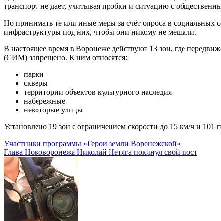
транспорт не дает, учитывая пробки и ситуацию с общественн
Но принимать те или иные меры за счёт опроса в социальных с
инфраструктуры под них, чтобы они никому не мешали.
В настоящее время в Воронеже действуют 13 зон, где передви
(СИМ) запрещено. К ним относятся:
парки
скверы
территории объектов культурного наследия
набережные
некоторые улицы
Установлено 19 зон с ограничением скорости до 15 км/ч и 101 п
Навигация
Участники программы «Герои земли Воронежской»
Глава Нововоронежа Николай Нетяга покинул свой пост
по
записям