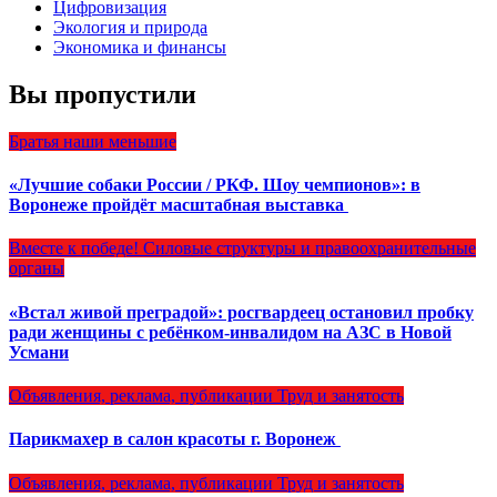
Цифровизация
Экология и природа
Экономика и финансы
Вы пропустили
Братья наши меньшие
«Лучшие собаки России / РКФ. Шоу чемпионов»: в
Воронеже пройдёт масштабная выставка
Вместе к победе!
Силовые структуры и правоохранительные
органы
«Встал живой преградой»: росгвардеец остановил пробку
ради женщины с ребёнком-инвалидом на АЗС в Новой
Усмани
Объявления, реклама, публикации
Труд и занятость
Парикмахер в салон красоты г. Воронеж
Объявления, реклама, публикации
Труд и занятость