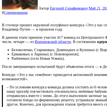
Автор
Евгений Серафимович
Май 21, 2
#
Соревнования
В столице прошел окружной полуфинал конкурса «Это у нас семейное», старт которому дал Президент России
Владимир Путин — в прошлом году.
В данном этапе приняли участие 417 команд из Центрального Ф
числе, четыре — из
Воронежской области
. В состязаниях
одерж
Беловоленко, Стариковых, Домницких и Купиных (г. Вор
Ермаковых и Лариных (г. Нововоронеж);
Рыбачевых (село Новая Усмань).
После завершающих испытаний будут объявлены итоги — в Де
Конкурс «Это у нас семейное» проводится автономной некомм
возможностей».
– По условиям конкурса команда должна состоять из 6 человек – представителей трех семейных поколений. На
нашу просьбу поучаствовать откликнулись любимые бабушки
отправились вместе с ними. До этого выполняли заочные за
готовили блюдо по фирменному рецепту, устраивали званый
другое. Конечно, для прохождения этапов требуется много 