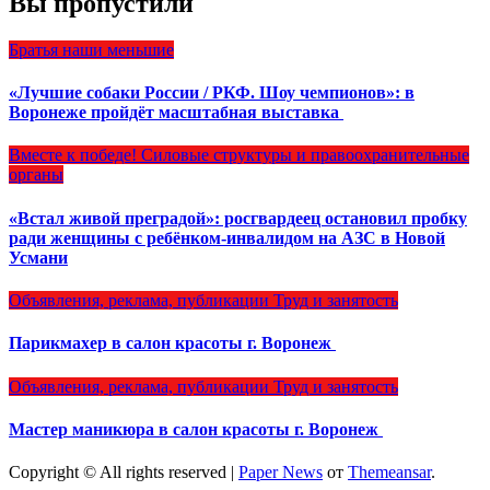
Вы пропустили
Братья наши меньшие
«Лучшие собаки России / РКФ. Шоу чемпионов»: в
Воронеже пройдёт масштабная выставка
Вместе к победе!
Силовые структуры и правоохранительные
органы
«Встал живой преградой»: росгвардеец остановил пробку
ради женщины с ребёнком-инвалидом на АЗС в Новой
Усмани
Объявления, реклама, публикации
Труд и занятость
Парикмахер в салон красоты г. Воронеж
Объявления, реклама, публикации
Труд и занятость
Мастер маникюра в салон красоты г. Воронеж
Copyright © All rights reserved
|
Paper News
от
Themeansar
.